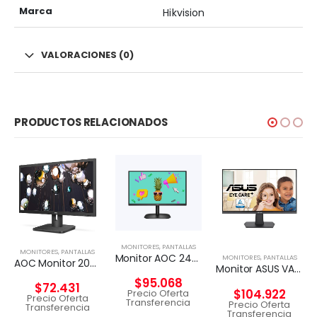
Marca
Hikvision
VALORACIONES (0)
PRODUCTOS RELACIONADOS
MONITORES
,
PANTALLAS
MONITORES
,
PANTALLAS
Monitor AOC 24B2XHM, 23.8″ Full HD (1920×1080), 75Hz
MONITORES
,
PANTALLAS
AOC Monitor 20E1H HD 1600×900 de 20 pulgadas, HDMI/VGA
Monitor ASUS VA24EHF Eye Care – 24/ De 100Hz.
$
95.068
$
72.431
$
104.922
Precio Oferta
Precio Oferta
Transferencia
Precio Oferta
Transferencia
Transferencia