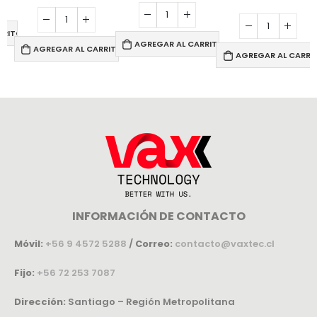
RRITO
AGREGAR AL CARRITO
AGREGAR AL CARRITO
AGREGAR AL CARRI
INFORMACIÓN DE CONTACTO
Móvil:
+56 9 4572 5288
/
Correo:
contacto@vaxtec.cl
Fijo:
+56 72 253 7087
Dirección:
Santiago – Región Metropolitana