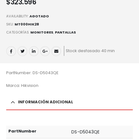
$
323.596
AVAILABILITY:
AGOTADO
SKU:
MT000HIK28
CATEGORÍAS:
MONITORES
,
PANTALLAS
Stock desfasado 40 min
PartNumber: DS-D5043QE
Marca: Hikvision
INFORMACIÓN ADICIONAL
PartNumber
DS-D5043QE