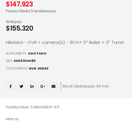
$
147.923
Precio Oferta Transferencia
Webpay
$
155.320
Hikvision – DVR + camera(s) – 8CH+ 3* Bullet + 3* Turret
AVAILABILITY:
AGOTADO
SKU:
ES003HIK90
CATEGORÍAS:
NVR
,
REDES
Stock desfasado 40 min
PartNumber: E08HG3B3T-KIT
Marca: