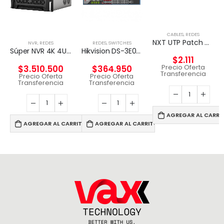
CABLES
,
REDES
NXT UTP Patch Cord Cat5e 2m CM – GRIS
NVR
,
REDES
REDES
,
SWITCHES
Súper NVR 4K 4U de 256 canales
Hikvision DS-3E0326P-E – Conmutador – sin gestionar – 24 x 10/100 (8 PoE) + 2 x Gigabit SFP (enlace ascendente) – sobremesa – PoE+ (370 W)
$
2.111
Precio Oferta
$
3.510.500
$
364.950
Transferencia
Precio Oferta
Precio Oferta
Transferencia
Transferencia
AGREGAR AL CARRI
AGREGAR AL CARRITO
AGREGAR AL CARRITO