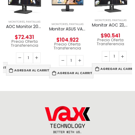
MONITORES
,
PANTALLAS
MONITORES
,
PANTALLAS
Monitor AOC 23,8″ Full HD (1920×1080), 60Hz
MONITORES
,
PANTALLAS
AOC Monitor 20E1H HD 1600×900 de 20 pulgadas, HDMI/VGA
Monitor ASUS VA24EHF Eye Care – 24/ De 100Hz.
$
90.541
$
72.431
$
104.922
Precio Oferta
Precio Oferta
Transferencia
Precio Oferta
Transferencia
Transferencia
RRITO
AGREGAR AL CARRI
AGREGAR AL CARRITO
AGREGAR AL CARRITO