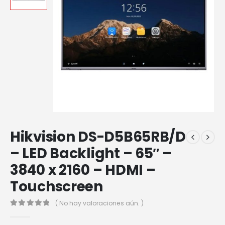
Hikvision DS-D5B65RB/D
– LED Backlight – 65″ –
3840 x 2160 – HDMI –
Touchscreen
( No hay valoraciones aún. )
0
out of 5