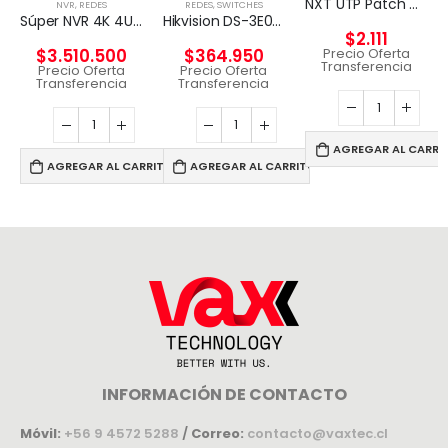
NXT UTP Patch Cord Cat5e 2m CM – GRIS
NVR
,
REDES
REDES
,
SWITCHES
Súper NVR 4K 4U de 256 canales
Hikvision DS-3E0326P-E – Conmutador – sin gestionar – 24 x 10/100 (8 PoE) + 2 x Gigabit SFP (enlace ascendente) – sobremesa – PoE+ (370 W)
$
2.111
Precio Oferta
$
3.510.500
$
364.950
Transferencia
Precio Oferta
Precio Oferta
Transferencia
Transferencia
AGREGAR AL CARRI
AGREGAR AL CARRITO
AGREGAR AL CARRITO
INFORMACIÓN DE CONTACTO
Móvil:
+56 9 4572 5288
/
Correo:
contacto@vaxtec.cl