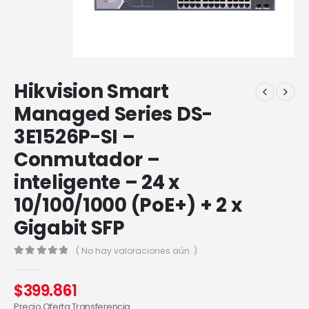
Hikvision Smart
Managed Series DS-
3E1526P-SI –
Conmutador –
inteligente – 24 x
10/100/1000 (PoE+) + 2 x
Gigabit SFP
( No hay valoraciones aún. )
0
out of 5
$
399.861
Precio Oferta Transferencia