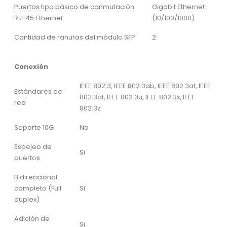
Puertos tipo básico de conmutación
Gigabit Ethernet
RJ-45 Ethernet
(10/100/1000)
Cantidad de ranuras del módulo SFP
2
Conexión
IEEE 802.3, IEEE 802.3ab, IEEE 802.3af, IEEE
Estándares de
802.3at, IEEE 802.3u, IEEE 802.3x, IEEE
red
802.3z
Soporte 10G
No
Espejeo de
Si
puertos
Bidireccional
completo (Full
Si
duplex)
Adición de
Si