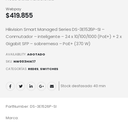
Webpay
$
419.855
Hikvision Smart Managed Series DS-3E1526P-SI –
Conmutador – inteligente – 24 x 10/100/1000 (PoE+) + 2 x
Gigabit SFP – sobremesa – PoE+ (370 W)
AVAILABILITY:
AGOTADO
SKU:
NW003HIK17
CATEGORÍAS:
REDES
,
SWITCHES
Stock desfasado 40 min
PartNumber: DS-3E1526P-SI
Marca: