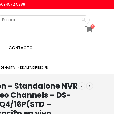
5694572 5288
0
CONTACTO
DE HASTA 4K DE ALTA DEFINICI?N
on – Standalone NVR
deo Channels – DS-
-Q4/16P(STD –
zaci?n en vivo,