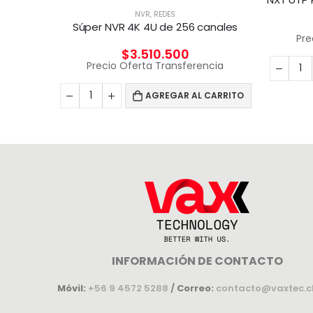
NVR
,
REDES
Súper NVR 4K 4U de 256 canales
Pre
$
3.510.500
Precio Oferta Transferencia
AGREGAR AL CARRITO
INFORMACIÓN DE CONTACTO
Móvil:
+56 9 4572 5288
/
Correo:
contacto@vaxtec.c