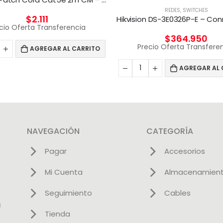
REDES
,
SWITCHES
$
2.111
cio Oferta Transferencia
$
364.950
Precio Oferta Transfere
AGREGAR AL CARRITO
AGREGAR AL 
NAVEGACIÓN
CATEGORÍA
Pagar
Accesorios
Mi Cuenta
Almacenamien
Seguimiento
Cables
l
Tienda