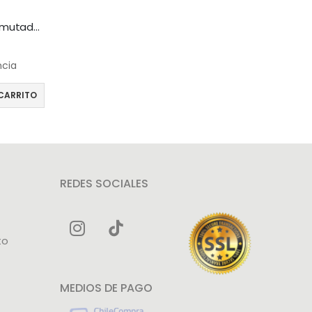
Hikvision DS-3E0326P-E – Conmutador – sin gestionar – 24 x 10/100 (8 PoE) + 2 x Gigabit SFP (enlace ascendente) – sobremesa – PoE+ (370 W)
ncia
CARRITO
REDES SOCIALES
to
MEDIOS DE PAGO