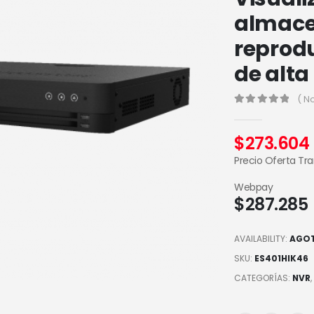
almace
reprodu
de alta
( N
0
out of 5
$
273.604
Precio Oferta Tr
Webpay
$
287.285
AVAILABILITY:
AGO
SKU:
ES401HIK46
CATEGORÍAS:
NVR
,