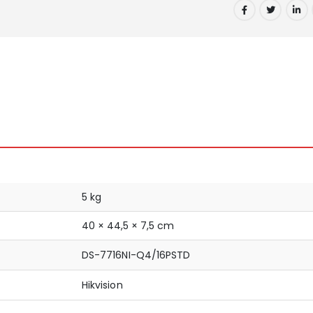
5 kg
40 × 44,5 × 7,5 cm
DS-7716NI-Q4/16PSTD
Hikvision