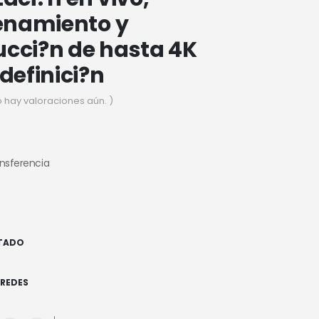
namiento y
cci?n de hasta 4K
 definici?n
o hay valoraciones aún. )
ansferencia
TADO
REDES