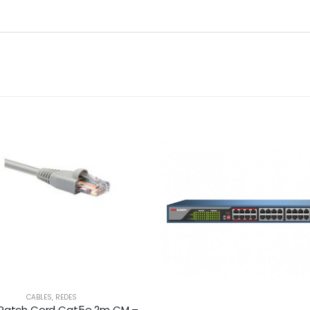
CABLES
,
REDES
NXT UTP Patch Cord Cat5e 2m CM – GRIS