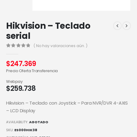
Hikvision – Teclado
serial
( No hay valoraciones aún. )
0
out of 5
$
247.369
Precio Oferta Transferencia
Webpay
$
259.738
Hikvision – Teclado con Joystick – Para NVR/DVR 4-AXIS
– LCD Display
AVAILABILITY:
AGOTADO
SKU:
ES000HIK38