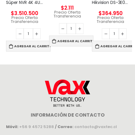
Súper NVR 4K 4U de 256 canales
Hikvision DS-3E0326P-E – Conmutador – sin gestionar – 24 x 10/100 (8 PoE) + 2 x Gigabit SFP (enlace ascendente) – sobremesa – PoE+ (370 W)
$
2.111
Precio Oferta
$
3.510.500
$
364.950
Transferencia
Precio Oferta
Precio Oferta
Transferencia
Transferencia
AGREGAR AL CARRITO
AGREGAR AL CARRITO
AGREGAR AL CARRI
INFORMACIÓN DE CONTACTO
Móvil:
+56 9 4572 5288
/
Correo:
contacto@vaxtec.cl