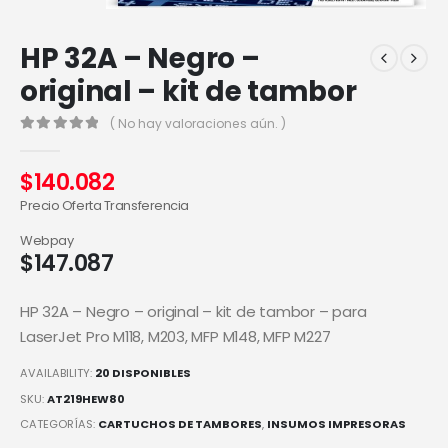
HP 32A – Negro –
original – kit de tambor
( No hay valoraciones aún. )
0
out of 5
$
140.082
Precio Oferta Transferencia
Webpay
$
147.087
HP 32A – Negro – original – kit de tambor – para
LaserJet Pro M118, M203, MFP M148, MFP M227
AVAILABILITY:
20 DISPONIBLES
SKU:
AT219HEW80
CATEGORÍAS:
CARTUCHOS DE TAMBORES
,
INSUMOS IMPRESORAS