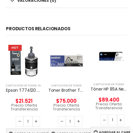
VALORACIONES (0)
PRODUCTOS RELACIONADOS
HOT
CARTUCHOS DE TONER
CARTUCHOS DE TONER
,
INSUMOS IMPRESORAS
CARTUCHOS DE TONER
Tóner HP 85A Negro Original
Epson T774120 cartucho de tinta 1 pieza(s) Original Negro
Toner Brother Tn-360 Original
$
89.400
$
21.521
$
75.000
Precio Oferta
Precio Oferta
Precio Oferta
Transferencia
Transferencia
Transferencia
AGREGAR AL CARRI