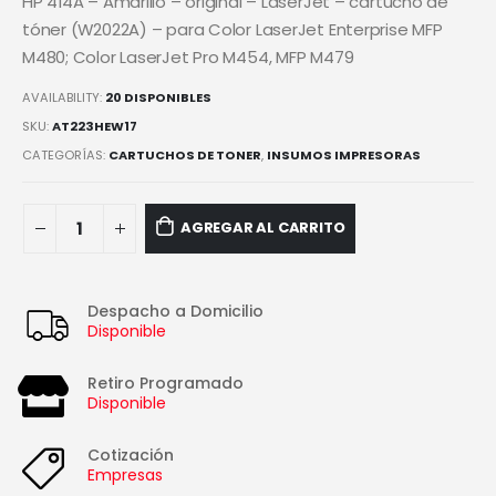
HP 414A – Amarillo – original – LaserJet – cartucho de
tóner (W2022A) – para Color LaserJet Enterprise MFP
M480; Color LaserJet Pro M454, MFP M479
AVAILABILITY:
20 DISPONIBLES
SKU:
AT223HEW17
CATEGORÍAS:
CARTUCHOS DE TONER
,
INSUMOS IMPRESORAS
AGREGAR AL CARRITO
Despacho a Domicilio
Disponible
Retiro Programado
Disponible
Cotización
Empresas