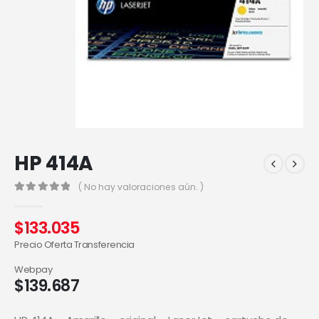
HP 414A
( No hay valoraciones aún. )
0
out of 5
$
133.035
Precio Oferta Transferencia
Webpay
$
139.687