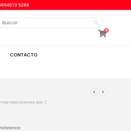
5694572 5288
0
CONTACTO
o hay valoraciones aún. )
ansferencia