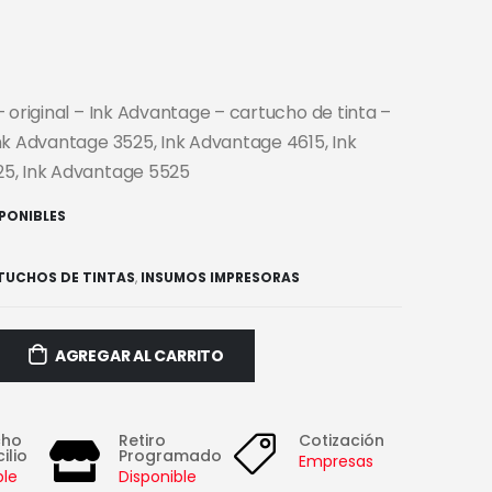
 original – Ink Advantage – cartucho de tinta –
nk Advantage 3525, Ink Advantage 4615, Ink
5, Ink Advantage 5525
SPONIBLES
TUCHOS DE TINTAS
,
INSUMOS IMPRESORAS
AGREGAR AL CARRITO
cho
Retiro
Cotización
ilio
Programado
Empresas
ble
Disponible