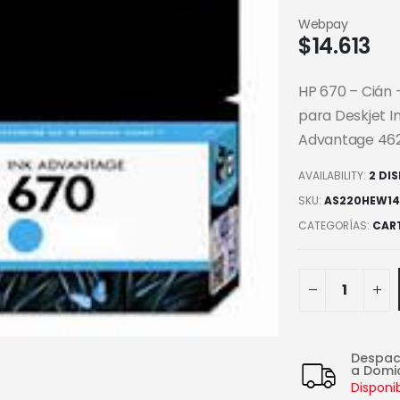
Webpay
$
14.613
HP 670 – Cián –
para Deskjet I
Advantage 462
AVAILABILITY:
2 DI
SKU:
AS220HEW14
CATEGORÍAS:
CAR
Despa
a Domic
Disponi