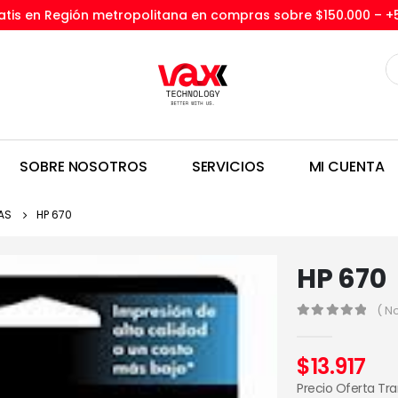
tis en Región metropolitana en compras sobre $150.000 –
+
SOBRE NOSOTROS
SERVICIOS
MI CUENTA
AS
HP 670
HP 670
( N
0
out of 5
$
13.917
Precio Oferta Tr