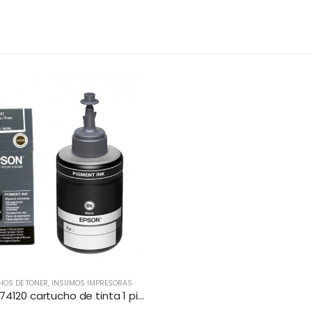
HOS DE TONER
,
INSUMOS IMPRESORAS
Epson T774120 cartucho de tinta 1 pieza(s) Original Negro