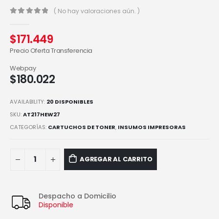
( No hay valoraciones aún. )
0
out of 5
$
171.449
Precio Oferta Transferencia
Webpay
$
180.022
AVAILABILITY:
20 DISPONIBLES
SKU:
AT217HEW27
CATEGORÍAS:
CARTUCHOS DE TONER
,
INSUMOS IMPRESORAS
AGREGAR AL CARRITO
Despacho a Domicilio
Disponible