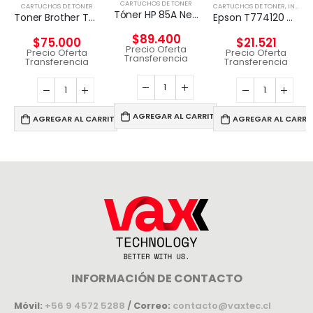
CARTUCHOS DE TONER
CARTUCHOS DE TONER
CARTUCHOS DE TONER
,
INSUMOS IMPRESORAS
Tóner HP 85A Negro Original
Toner Brother Tn-360 Original
Epson T774120 cartucho de tinta 1 pieza(s) Original Negro
$
89.400
$
75.000
$
21.521
Precio Oferta
Precio Oferta
Precio Oferta
Transferencia
Transferencia
Transferencia
AGREGAR AL CARRITO
AGREGAR AL CARRITO
AGREGAR AL CARRI
INFORMACIÓN DE CONTACTO
Móvil:
+56 9 4572 5288
/
Correo:
contacto@vaxtec.cl