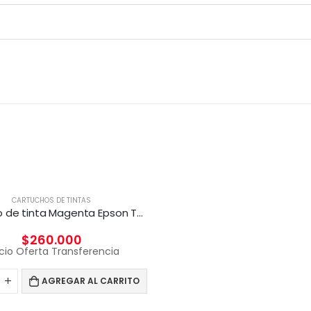
CARTUCHOS DE TINTAS
Cartucho de tinta Magenta Epson T6943 de 700ml
$
260.000
cio Oferta Transferencia
AGREGAR AL CARRITO