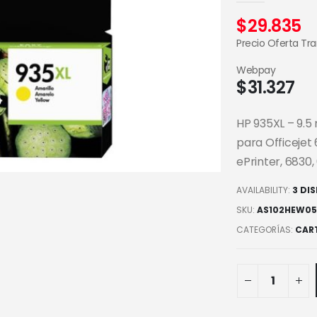
$
29.835
Precio Oferta Tr
Webpay
$
31.327
HP 935XL – 9.5 
para Officejet 
ePrinter, 6830,
AVAILABILITY:
3 DI
SKU:
AS102HEW05
CATEGORÍAS:
CAR