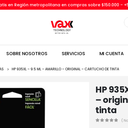
tis en Región metropolitana en compras sobre $150.000 –
+
SOBRE NOSOTROS
SERVICIOS
MI CUENTA
AS
HP 935XL – 9.5 ML – AMARILLO – ORIGINAL – CARTUCHO DE TINTA
HP 935X
– origi
tinta
( N
0
out of 5