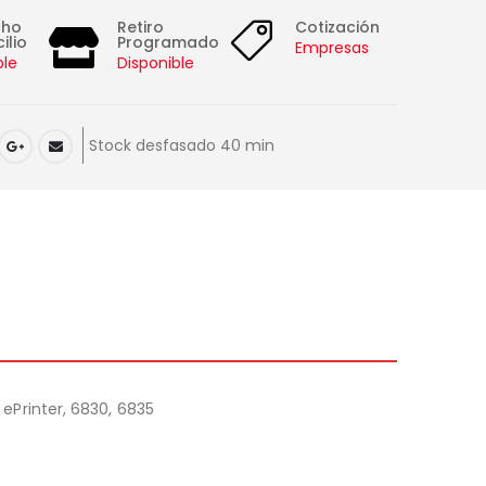
cho
Retiro
Cotización
ilio
Programado
Empresas
ble
Disponible
Stock desfasado 40 min
 ePrinter, 6830, 6835