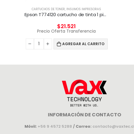
CARTUCHOS DE TONER
,
INSUMOS IMPRESORAS
Epson T774120 cartucho de tinta 1 pieza(s) Original Negro
$
21.521
Precio Oferta Transferencia
AGREGAR AL CARRITO
INFORMACIÓN DE CONTACTO
Móvil:
+56 9 4572 5288
/
Correo:
contacto@vaxtec.c