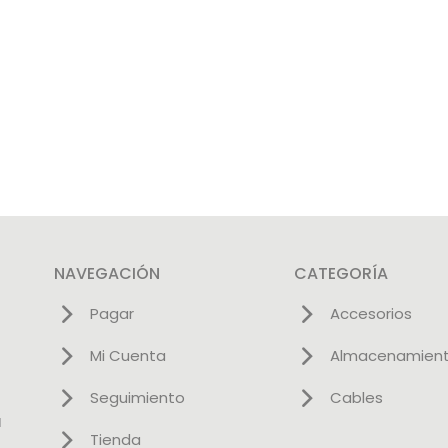
NAVEGACIÓN
CATEGORÍA
Pagar
Accesorios
Mi Cuenta
Almacenamien
Seguimiento
Cables
l
Tienda