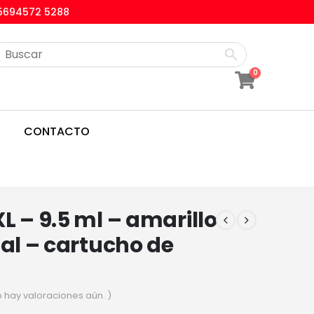
5694572 5288
0
CONTACTO
L – 9.5 ml – amarillo
nal – cartucho de
o hay valoraciones aún. )