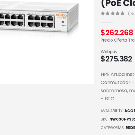
(PoE Cl
( N
0
out of 5
$
262.268
Precio Oferta Tr
Webpay
$
275.382
HPE Aruba Inst
Conmutador – s
sobremesa, mo
– BTO
AVAILABILITY:
AGO
SKU:
NW030HPS8
CATEGORÍAS:
RED