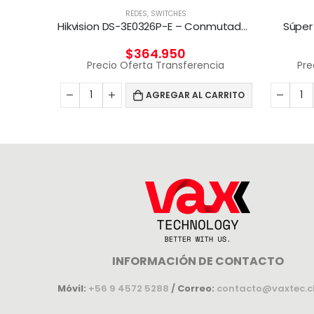
REDES
,
SWITCHES
Hikvision DS-3E0326P-E – Conmutador – sin gestionar – 24 x 10/100 (8 PoE) + 2 x Gigabit SFP (enlace ascendente) – sobremesa – PoE+ (370 W)
Súper
$
364.950
Precio Oferta Transferencia
Pre
AGREGAR AL CARRITO
INFORMACIÓN DE CONTACTO
Móvil:
+56 9 4572 5288
/
Correo:
contacto@vaxtec.c