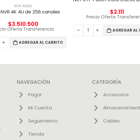
NVR
,
REDES
$
2.111
 NVR 4K 4U de 256 canales
Precio Oferta Transfere
$
3.510.500
cio Oferta Transferencia
AGREGAR AL 
AGREGAR AL CARRITO
NAVEGACIÓN
CATEGORÍA
Pagar
Accesorios
Mi Cuenta
Almacenamien
Seguimiento
Cables
l
Tienda