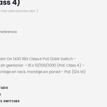
ass 4)
o hay valoraciones aún. )
ansferencia
ant On 1430 16G Class4 PoE 124W Switch –
in gestionar – 16 x 10/100/1000 (PoE Class 4) –
ntaje en rack, montaje en pared – PoE (124 W)
TADO
2
ES
,
SWITCHES