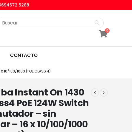
5694572 5288
0
CONTACTO
X 10/100/1000 (POE CLASS 4)
ba Instant On 1430
ss4 PoE 124W Switch
utador – sin
ar – 16 x 10/100/1000