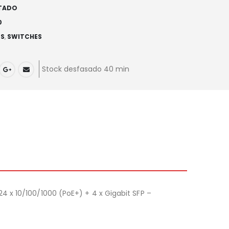
TADO
0
ES
,
SWITCHES
Stock desfasado 40 min
 x 10/100/1000 (PoE+) + 4 x Gigabit SFP –