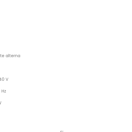
te alterna
40 V
 Hz
W