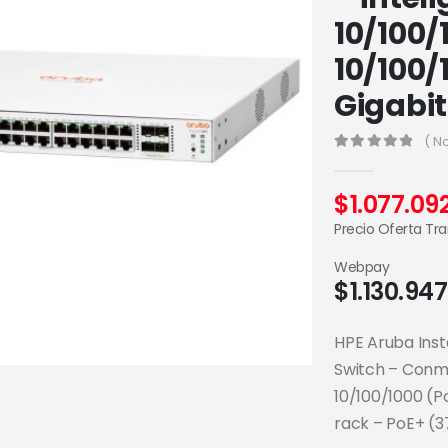
10/100/
10/100/
Gigabit
( N
0
out of 5
$
1.077.09
Precio Oferta Tr
Webpay
$
1.130.947
HPE Aruba Ins
Switch – Conmu
10/100/1000 (P
rack – PoE+ (