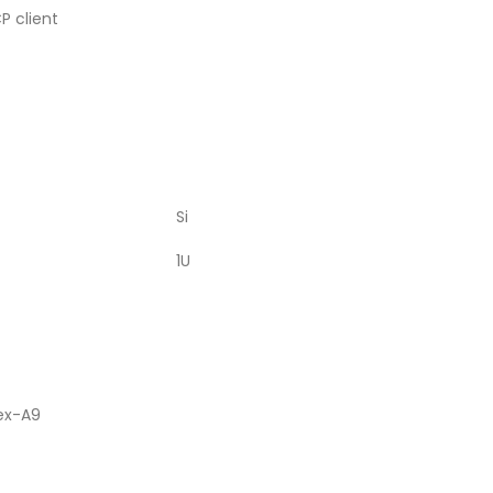
P client
Si
1U
ex-A9