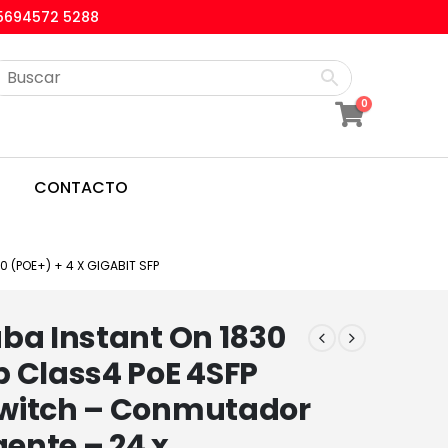
5694572 5288
0
CONTACTO
 (POE+) + 4 X GIGABIT SFP
ba Instant On 1830
 Class4 PoE 4SFP
witch – Conmutador
gente – 24 x