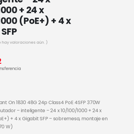
1000 + 24 x
1000 (PoE+) + 4 x
 SFP
o hay valoraciones aún. )
2
ansferencia
tant On 1830 48G 24p Class4 PoE 4SFP 370W
tador – inteligente – 24 x 10/100/1000 + 24 x
oE+) + 4 x Gigabit SFP – sobremesa, montaje en
370 W)