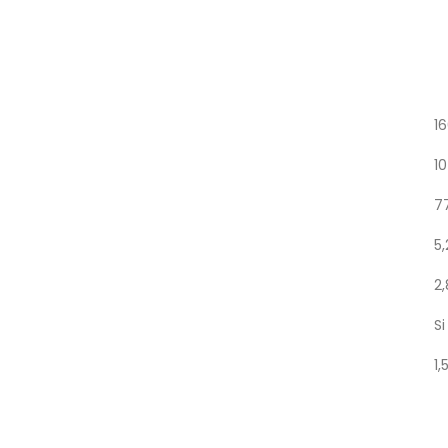
1
10
7
5,
2,
Si
1,