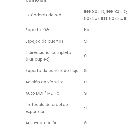
Conexión
IEEE 802.1D, IEEE 802.1Q
Estándares de red
802.3az, IEEE 802.3u, I
Soporte 10G
No
Espejeo de puertos
Si
Bidireccional completo
Si
(Full duplex)
Soporte de control de flujo
Si
Adición de vínculos
Si
Auto MDI / MDI-X
Si
Protocolo de árbol de
Si
expansión
Auto-detección
Si