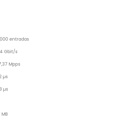
6000 entradas
4 Gbit/s
7,37 Mpps
2 µs
8 µs
5 MB