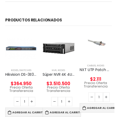
PRODUCTOS RELACIONADOS
CABLES
,
REDES
NXT UTP Patch Cord Cat5e 2m CM – GRIS
REDES
,
SWITCHES
NVR
,
REDES
Hikvision DS-3E0326P-E – Conmutador – sin gestionar – 24 x 10/100 (8 PoE) + 2 x Gigabit SFP (enlace ascendente) – sobremesa – PoE+ (370 W)
Súper NVR 4K 4U de 256 canales
$
2.111
Precio Oferta
$
364.950
$
3.510.500
Transferencia
Precio Oferta
Precio Oferta
Transferencia
Transferencia
AGREGAR AL CARRI
AGREGAR AL CARRITO
AGREGAR AL CARRITO