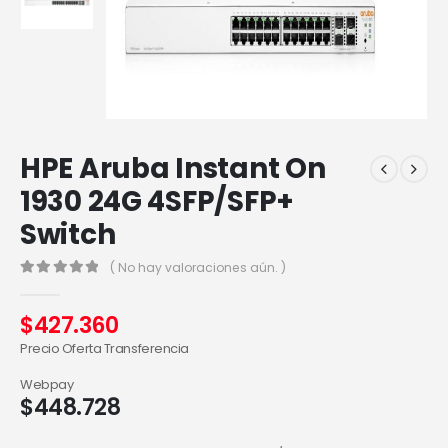
HPE Aruba Instant On
1930 24G 4SFP/SFP+
Switch
( No hay valoraciones aún. )
0
out of 5
$
427.360
Precio Oferta Transferencia
Webpay
$
448.728