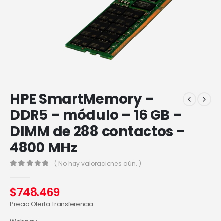
HPE SmartMemory –
DDR5 – módulo – 16 GB –
DIMM de 288 contactos –
4800 MHz
( No hay valoraciones aún. )
0
out of 5
$
748.469
Precio Oferta Transferencia