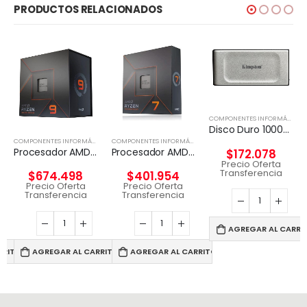
PRODUCTOS RELACIONADOS
COMPONENTES INFORMÁTICOS
Disco Duro 1000G PORTABLE SSD XS2000 USB 3.2 Gen 2
,
PROCESADORES
COMPONENTES INFORMÁTICOS
,
PROCESADORES
COMPONENTES INFORMÁTICOS
,
PROCESADORES
Procesador AMD Ryzen 9 7900X
Procesador AMD Ryzen 7 7700 Wraith Prism 65W
$
172.078
Precio Oferta
Transferencia
$
674.498
$
401.954
Precio Oferta
Precio Oferta
Transferencia
Transferencia
AGREGAR AL CARRI
RRITO
AGREGAR AL CARRITO
AGREGAR AL CARRITO