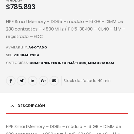
Webpay
$
785.893
HPE SmartMemory – DDR5 – módulo – 16 GB – DIMM de
288 contactos – 4800 MHz / PC5-38400 – CL40 – 1.1 V –
registrado – ECC
AVAILABILITY:
AGOTADO
SKU:
CH004HPS34
CATEGORÍAS:
COMPONENTES INFORMÁTICOS
,
MEMORIA RAM
Stock desfasado 40 min
DESCRIPCIÓN
HPE SmartMemory – DDR5 – módulo – 16 GB – DIMM de