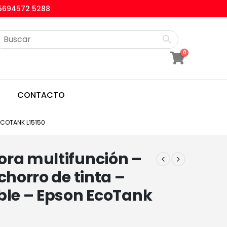
5694572 5288
0
CONTACTO
ECOTANK L15150
ora multifunción –
 chorro de tinta –
ble – Epson EcoTank