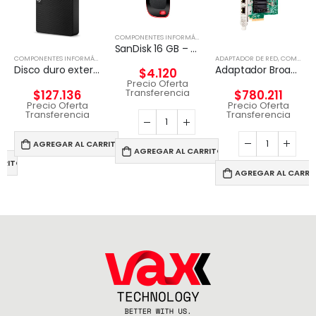
COMPONENTES INFORMÁTICOS
,
PENDRIVE
SanDisk 16 GB – USB 2.0
,
DISCO EXTERNO
COMPONENTES INFORMÁTICOS
,
DISCO EXTERNO
ADAPTADOR DE RED
,
COMPONENTES INFORMÁTICOS
Disco duro externo Seagate Expansion 4 TB Negro
Adaptador Broadcom BCM57416 Ethernet 10 Gb 2 puertos BASE-T para HPE
$
4.120
Precio Oferta
Transferencia
$
127.136
$
780.211
Precio Oferta
Precio Oferta
Transferencia
Transferencia
AGREGAR AL CARRITO
AGREGAR AL CARRITO
RRITO
AGREGAR AL CARRI