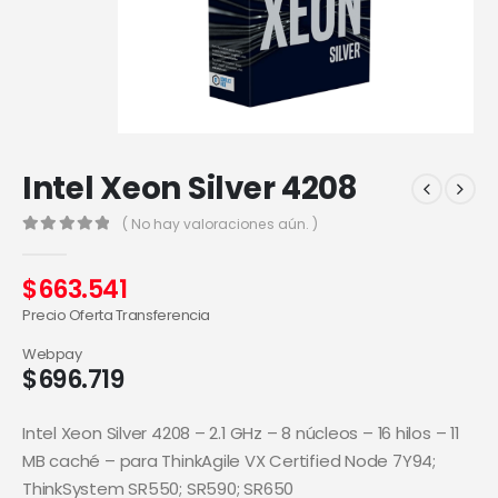
Intel Xeon Silver 4208
( No hay valoraciones aún. )
0
out of 5
$
663.541
Precio Oferta Transferencia
Webpay
$
696.719
Intel Xeon Silver 4208 – 2.1 GHz – 8 núcleos – 16 hilos – 11
MB caché – para ThinkAgile VX Certified Node 7Y94;
ThinkSystem SR550; SR590; SR650