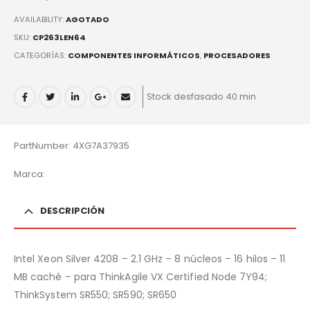
AVAILABILITY:
AGOTADO
SKU:
CP263LEN64
CATEGORÍAS:
COMPONENTES INFORMÁTICOS
,
PROCESADORES
Stock desfasado 40 min
PartNumber: 4XG7A37935
Marca:
DESCRIPCIÓN
Intel Xeon Silver 4208 – 2.1 GHz – 8 núcleos – 16 hilos – 11
MB caché – para ThinkAgile VX Certified Node 7Y94;
ThinkSystem SR550; SR590; SR650