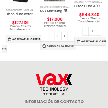
COMPONENTES INFORMÁTICOS
Disco Duro 4000G PORTABLE SSD XS2000
COMPONENTES INFORMÁTICOS
,
DISCO EXTERNO
SSD Samsung 256 GB / Unidad de estado sólido
,
PROCESADORES
COMPONENTES INFORMÁTICOS
,
DISCO EXTERNO
Disco duro externo Seagate Expansion 4 TB Negro
$
544.340
Precio Oferta
$
17.000
Transferencia
$
127.136
Precio Oferta
Transferencia
Precio Oferta
Transferencia
AGREGAR AL CARRITO
AGREGAR AL CARRI
AGREGAR AL CARRITO
RRITO
INFORMACIÓN DE CONTACTO