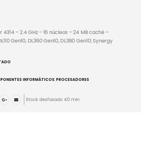
er 4314 – 2.4 GHz – 16 núcleos – 24 MB caché –
DL110 Gen10, DL360 Gen10, DL380 Gen10; Synergy
TADO
PONENTES INFORMÁTICOS
,
PROCESADORES
Stock desfasado 40 min