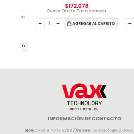
$
172.078
Precio Oferta Transferencia
Pre
EXTERNO
SSD Samsung 256 GB / Unidad de estado sólido
AGREGAR AL CARRITO
cia
CARRITO
INFORMACIÓN DE CONTACTO