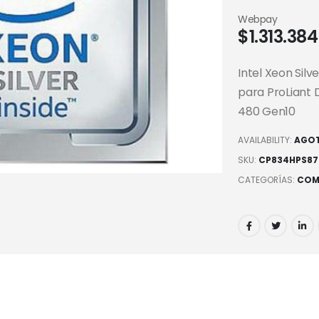
Webpay
$
1.313.384
Intel Xeon Silv
para ProLiant 
480 Gen10
AVAILABILITY:
AGO
SKU:
CP834HPS87
CATEGORÍAS:
COM