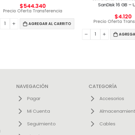
SanDisk 16 GB – USB 2
$
544.340
cio Oferta Transferencia
$
4.120
Precio Oferta Transfere
AGREGAR AL CARRITO
AGREGAR AL 
NAVEGACIÓN
CATEGORÍA
Pagar
Accesorios
Mi Cuenta
Almacenamien
Seguimiento
Cables