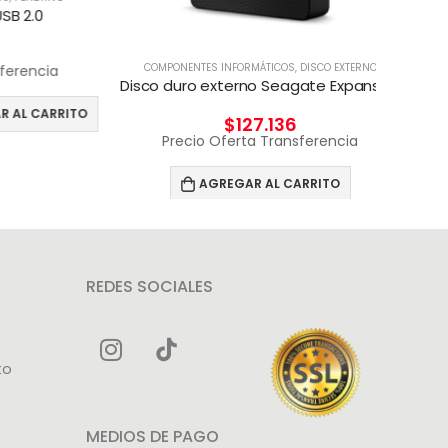
.0
COMPONENTES INFORMÁTICOS
,
DISCO EXTERNO
ADAPTADO
ncia
Disco duro externo Seagate Expansion 4 TB Negro
CARRITO
$
127.136
Precio Oferta Transferencia
Pr
AGREGAR AL CARRITO
REDES SOCIALES
to