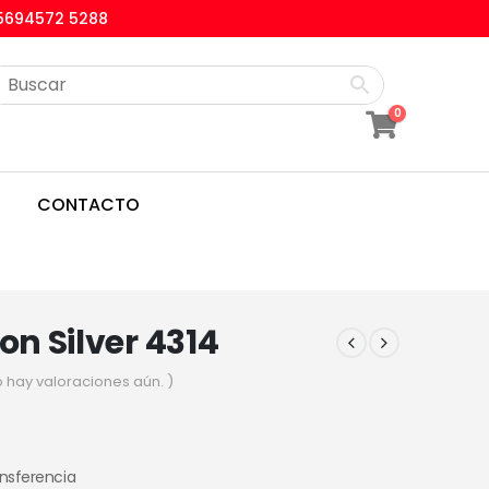
5694572 5288
0
CONTACTO
eon Silver 4314
o hay valoraciones aún. )
1
ansferencia