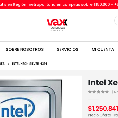
tis en Región metropolitana en compras sobre $150.000 –
+
SOBRE NOSOTROS
SERVICIOS
MI CUENTA
RES
INTEL XEON SILVER 4314
Intel X
( N
0
out of 5
$
1.250.84
Precio Oferta Tr