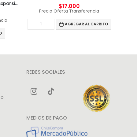
Disco duro externo Seagate Expansion 4 TB Negro
$
17.000
Precio Oferta Transferencia
ncia
AGREGAR AL CARRITO
O
REDES SOCIALES
to
MEDIOS DE PAGO