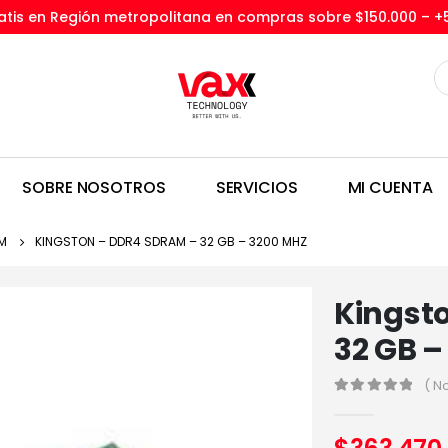
tis en Región metropolitana en compras sobre $150.000 –
+
SOBRE NOSOTROS
SERVICIOS
MI CUENTA
M
KINGSTON – DDR4 SDRAM – 32 GB – 3200 MHZ
Kingst
32 GB –
( N
0
out of 5