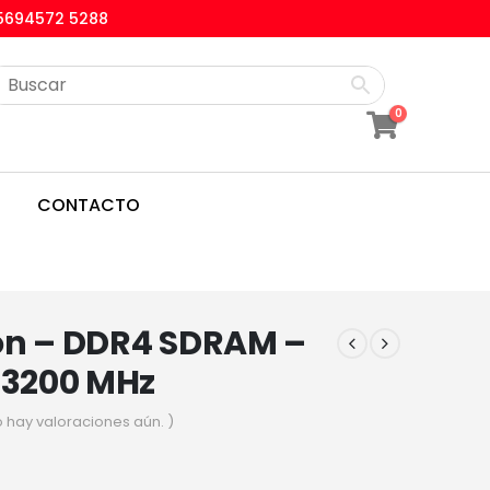
5694572 5288
0
CONTACTO
on – DDR4 SDRAM –
 3200 MHz
o hay valoraciones aún. )