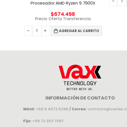
Adaptador Broadcom BCM57416 Ethernet 10 Gb 2 puertos BASE-T para HPE
Procesador AMD Ryzen 9 7900X
$
674.498
cia
Precio Oferta Transferencia
CARRITO
AGREGAR AL CARRITO
INFORMACIÓN DE CONTACTO
Móvil:
+56 9 4572 5288
/
Correo:
contacto@vaxtec.c
Fijo:
+56 72 253 7087