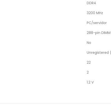
DDR4
3200 MHz
PC/servidor
288-pin DIMM
No
Unregistered 
22
2
1.2 V