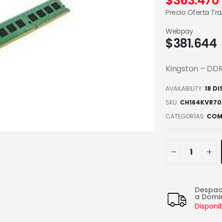
$
363.470
Precio Oferta Tr
Webpay
$
381.644
Kingston – DD
AVAILABILITY:
18 D
SKU:
CH164KVR70
CATEGORÍAS:
COM
Despa
a Domic
Disponi