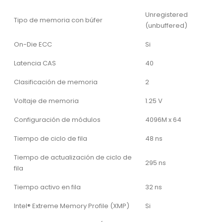
Unregistered
Tipo de memoria con búfer
(unbuffered)
On-Die ECC
Si
Latencia CAS
40
Clasificación de memoria
2
Voltaje de memoria
1.25 V
Configuración de módulos
4096M x 64
Tiempo de ciclo de fila
48 ns
Tiempo de actualización de ciclo de
295 ns
fila
Tiempo activo en fila
32 ns
Intel® Extreme Memory Profile (XMP)
Si