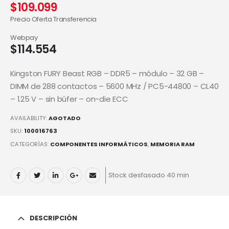
$
109.099
Precio Oferta Transferencia
Webpay
$
114.554
Kingston FURY Beast RGB – DDR5 – módulo – 32 GB –
DIMM de 288 contactos – 5600 MHz / PC5-44800 – CL40
– 1.25 V – sin búfer – on-die ECC
AVAILABILITY:
AGOTADO
SKU:
100016763
CATEGORÍAS:
COMPONENTES INFORMÁTICOS
,
MEMORIA RAM
Stock desfasado 40 min
DESCRIPCIÓN