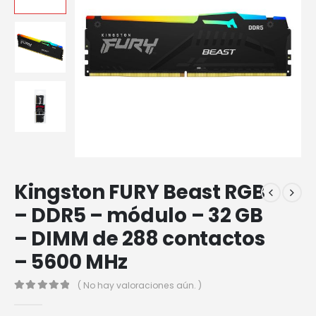
Kingston FURY Beast RGB
– DDR5 – módulo – 32 GB
– DIMM de 288 contactos
– 5600 MHz
( No hay valoraciones aún. )
0
out of 5