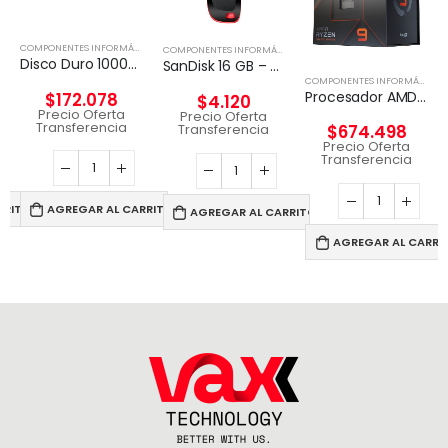
,
DISCO EXTERNO
COMPONENTES INFORMÁTICOS
,
DISCO EXTERNO
COMPONENTES INFORMÁTICOS
,
PENDRIVE
Disco Duro 1000G PORTABLE SSD XS2000 USB 3.2 Gen 2
SanDisk 16 GB – USB 2.0
COMPONENTES INFORMÁTICOS
Procesador AMD Ryzen 9 7900X
$
172.078
$
4.120
Precio Oferta
Precio Oferta
Transferencia
Transferencia
$
674.498
Precio Oferta
Transferencia
RRITO
AGREGAR AL CARRITO
AGREGAR AL CARRITO
AGREGAR AL CARRI