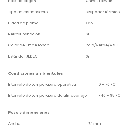
País de origen
China, Taiwán
Tipo de enfriamiento
Disipador térmico
Placa de plomo
Oro
Retroiluminación
Si
Color de luz de fondo
Rojo/Verde/Azul
Estándar JEDEC
Si
Condiciones ambientales
Intervalo de temperatura operativa
0 – 70 °C
Intervalo de temperatura de almacenaje
-40 – 85 °C
Peso y dimensiones
Ancho
7,1 mm