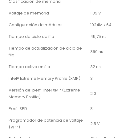
Clasificación de memoria
1
Voltaje de memoria
1.35 V
Configuración de módulos
1024M x 64
Tiempo de ciclo de fila
45,75 ns
Tiempo de actualización de ciclo de
350 ns
fila
Tiempo activo en fila
32 ns
Intel® Extreme Memory Profile (XMP)
Si
Versión del perfil Intel XMP (Extreme
2.0
Memory Profile)
Perfil SPD
Si
Programador de potencia de voltaje
2,5 V
(VPP)