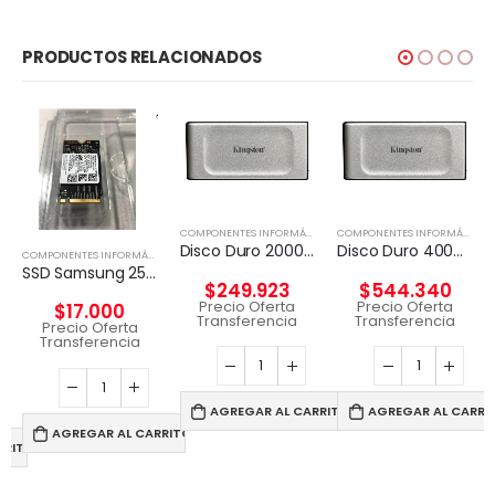
PRODUCTOS RELACIONADOS
COMPONENTES INFORMÁTICOS
,
DISCO EXTERNO
COMPONENTES INFORMÁTICOS
Disco Duro 2000G PORTABLE SSD XS2000 USB 3.2 Gen 2
Disco Duro 4000G PORTABLE SSD XS2000
COMPONENTES INFORMÁTICOS
,
DISCO EXTERNO
SSD Samsung 256 GB / Unidad de estado sólido
,
PROCESADORES
$
249.923
$
544.340
Precio Oferta
Precio Oferta
$
17.000
Transferencia
Transferencia
Precio Oferta
Transferencia
AGREGAR AL CARRITO
AGREGAR AL CARRI
AGREGAR AL CARRITO
RRITO