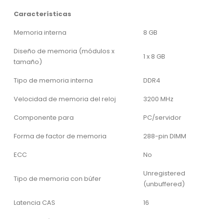
Características
Memoria interna
8 GB
Diseño de memoria (módulos x
1 x 8 GB
tamaño)
Tipo de memoria interna
DDR4
Velocidad de memoria del reloj
3200 MHz
Componente para
PC/servidor
Forma de factor de memoria
288-pin DIMM
ECC
No
Unregistered
Tipo de memoria con búfer
(unbuffered)
Latencia CAS
16