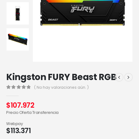
Kingston FURY Beast RGB
( No hay valoraciones aún. )
0
out of 5
$
107.972
Precio Oferta Transferencia
Webpay
$
113.371