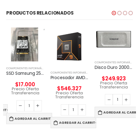
PRODUCTOS RELACIONADOS
COMPONENTES INFORMÁTICOS
Disco Duro 2000G PORTABLE SSD XS2000 USB 3.2 Gen 2
COMPONENTES INFORMÁTICOS
,
DISCO EXTERNO
SSD Samsung 256 GB / Unidad de estado sólido
,
DISCO EXTERNO
COMPONENTES INFORMÁTICOS
,
PROCESADORES
Procesador AMD RYZEN 9 9900X 12-Core 4.4 Ghz
$
249.923
Precio Oferta
$
17.000
Transferencia
$
546.327
Precio Oferta
Transferencia
Precio Oferta
Transferencia
RRITO
AGREGAR AL CARRI
AGREGAR AL CARRITO
AGREGAR AL CARRITO