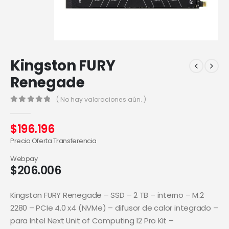
Kingston FURY
Renegade
( No hay valoraciones aún. )
0
out of 5
$
196.196
Precio Oferta Transferencia
Webpay
$
206.006
Kingston FURY Renegade – SSD – 2 TB – interno – M.2
2280 – PCIe 4.0 x4 (NVMe) – difusor de calor integrado –
para Intel Next Unit of Computing 12 Pro Kit –