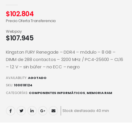
0
out of 5
$
102.804
Precio Oferta Transferencia
Webpay
$
107.945
Kingston FURY Renegade – DDR4 – módulo – 8 GB –
DIMM de 288 contactos – 3200 MHz / PC4-25600 – CL16
– 1.2 V – sin búfer – no ECC – negro
AVAILABILITY:
AGOTADO
SKU:
100018124
CATEGORÍAS:
COMPONENTES INFORMÁTICOS
,
MEMORIA RAM
Stock desfasado 40 min