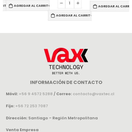
RRITO
AGREGAR AL CARRITO
AGREGAR AL CARRI
AGREGAR AL CARRITO
INFORMACIÓN DE CONTACTO
Móvil:
+56 9 4572 5288
/
Correo:
contacto@vaxtec.cl
Fijo:
+56 72 253 7087
Dirección:
Santiago – Región Metropolitana
Venta Empresa