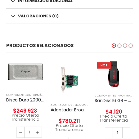
INFORMACIÓN ADICIONAL
VALORACIONES (0)
PRODUCTOS RELACIONADOS
HOT
,
DISCO EXTERNO
COMPONENTES INFORMÁTICOS
,
DISCO EXTERNO
COMPONENTES INFORMÁTICOS
Disco Duro 2000G PORTABLE SSD XS2000 USB 3.2 Gen 2
SanDisk 16 GB – USB 2.0
ADAPTADOR DE RED
,
COMPONENTES INFORMÁTICOS
Adaptador Broadcom BCM57416 Ethernet 10 Gb 2 puertos BASE-T para HPE
$
249.923
$
4.120
Precio Oferta
Precio Oferta
Transferencia
Transferencia
$
780.211
Precio Oferta
Transferencia