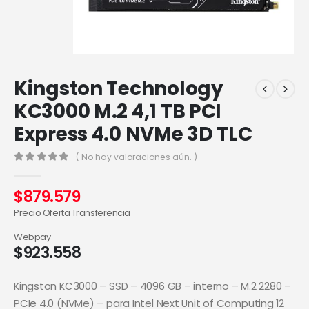
Kingston Technology
KC3000 M.2 4,1 TB PCI
Express 4.0 NVMe 3D TLC
( No hay valoraciones aún. )
0
out of 5
$
879.579
Precio Oferta Transferencia
Webpay
$
923.558
Kingston KC3000 – SSD – 4096 GB – interno – M.2 2280 –
PCIe 4.0 (NVMe) – para Intel Next Unit of Computing 12