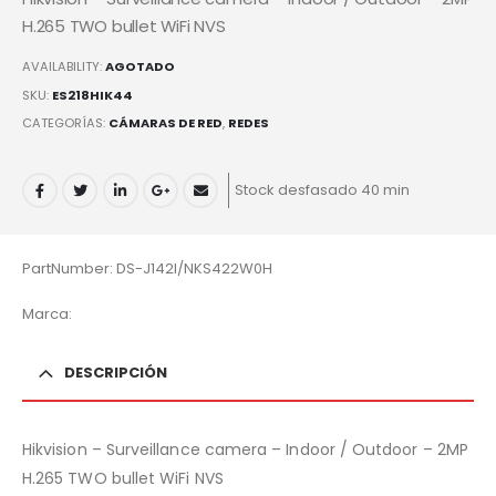
H.265 TWO bullet WiFi NVS
AVAILABILITY:
AGOTADO
SKU:
ES218HIK44
CATEGORÍAS:
CÁMARAS DE RED
,
REDES
Stock desfasado 40 min
PartNumber: DS-J142I/NKS422W0H
Marca:
DESCRIPCIÓN
Hikvision – Surveillance camera – Indoor / Outdoor – 2MP
H.265 TWO bullet WiFi NVS