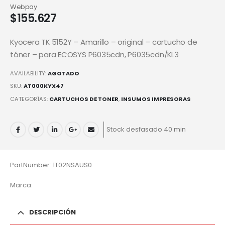
Webpay
$
155.627
Kyocera TK 5152Y – Amarillo – original – cartucho de
tóner – para ECOSYS P6035cdn, P6035cdn/KL3
AVAILABILITY:
AGOTADO
SKU:
AT000KYX47
CATEGORÍAS:
CARTUCHOS DE TONER
,
INSUMOS IMPRESORAS
Stock desfasado 40 min
PartNumber: 1T02NSAUS0
Marca:
DESCRIPCIÓN