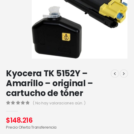
Kyocera TK 5152Y –
Amarillo – original –
cartucho de tóner
( No hay valoraciones aún. )
0
out of 5
$
148.216
Precio Oferta Transferencia