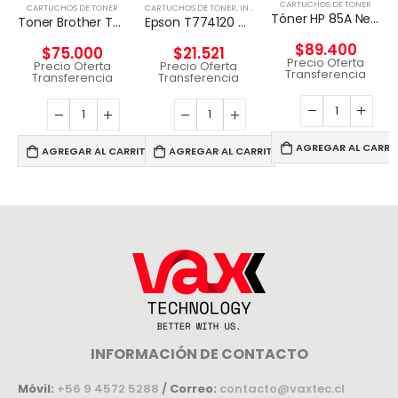
CARTUCHOS DE TONER
CARTUCHOS DE TONER
CARTUCHOS DE TONER
,
INSUMOS IMPRESORAS
Tóner HP 85A Negro Original
Toner Brother Tn-360 Original
Epson T774120 cartucho de tinta 1 pieza(s) Original Negro
$
89.400
$
75.000
$
21.521
Precio Oferta
Precio Oferta
Precio Oferta
Transferencia
Transferencia
Transferencia
AGREGAR AL CARRI
AGREGAR AL CARRITO
AGREGAR AL CARRITO
INFORMACIÓN DE CONTACTO
Móvil:
+56 9 4572 5288
/
Correo:
contacto@vaxtec.cl