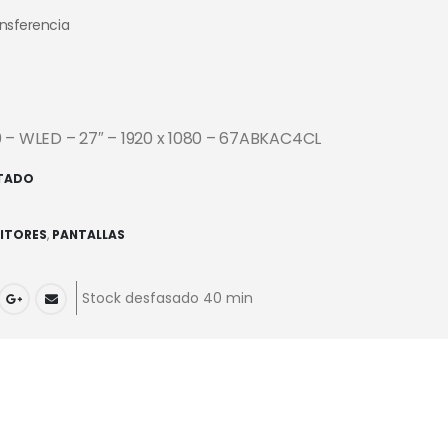
ansferencia
 – WLED – 27″ – 1920 x 1080 – 67ABKAC4CL
TADO
ITORES
,
PANTALLAS
Stock desfasado 40 min