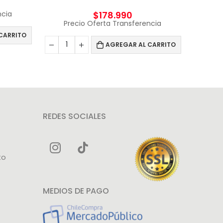
ncia
$
178.990
Precio Oferta Transferencia
Pr
CARRITO
AGREGAR AL CARRITO
REDES SOCIALES
to
MEDIOS DE PAGO