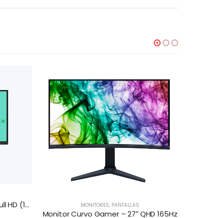
Monitor AOC 24B2XHM, 23.8″ Full HD (1920×1080), 75Hz
MONITORES
,
PANTALLAS
Monitor Curvo Gamer – 27″ QHD 165Hz