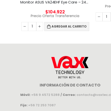
Monitor ASUS VA24EHF Eye Care – 24/ De 100Hz.
Pre
CARRITO
$
104.922
Precio Oferta Transferencia
AGREGAR AL CARRITO
INFORMACIÓN DE CONTACTO
Móvil:
+56 9 4572 5288
/
Correo:
contacto@vaxtec.c
Fijo:
+56 72 253 7087