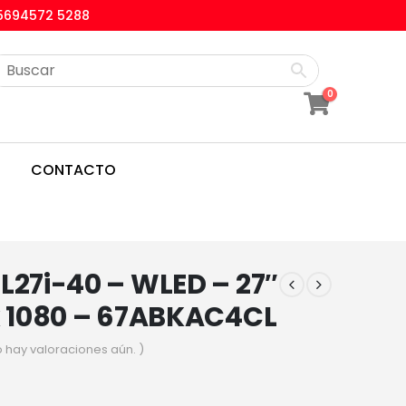
5694572 5288
0
CONTACTO
L27i-40 – WLED – 27″
x 1080 – 67ABKAC4CL
o hay valoraciones aún. )