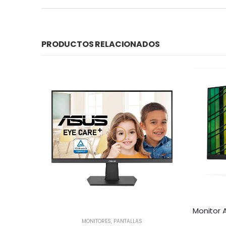
PRODUCTOS RELACIONADOS
D, 75Hz
MONITORES
,
PANTALLAS
cia