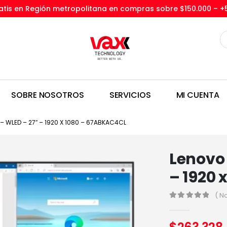
tis en Región metropolitana en compras sobre $150.000 –
+
SOBRE NOSOTROS
SERVICIOS
MI CUENTA
– WLED – 27″ – 1920 X 1080 – 67ABKAC4CL
Lenovo 
– 1920 
( N
0
out of 5