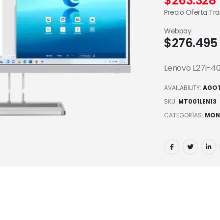
$
263.328
Precio Oferta Tr
Webpay
$
276.495
Lenovo L27i-40
AVAILABILITY:
AGO
SKU:
MT001LEN13
CATEGORÍAS:
MON