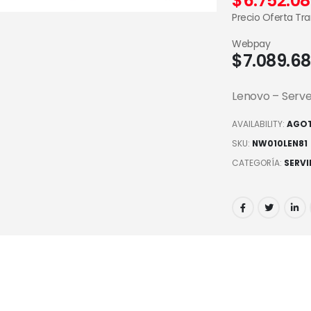
$
6.752.08
Precio Oferta Tr
Webpay
$
7.089.6
Lenovo – Server
AVAILABILITY:
AGO
SKU:
NW010LEN81
CATEGORÍA:
SERV