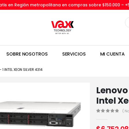
tis en Región metropolitana en compras sobre $150.000 –
+
SOBRE NOSOTROS
SERVICIOS
MI CUENTA
1 INTEL XEON SILVER 4314
Lenovo 
Intel X
( N
0
out of 5