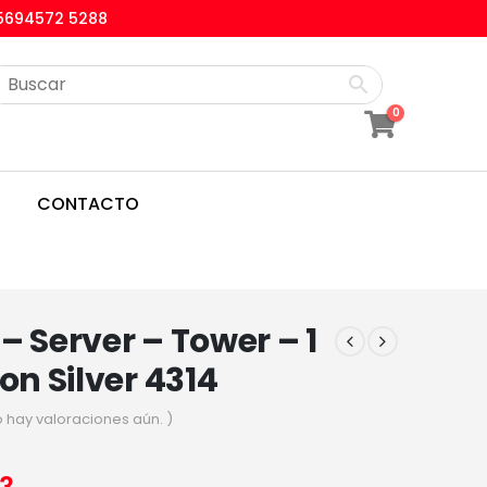
5694572 5288
0
CONTACTO
– Server – Tower – 1
eon Silver 4314
o hay valoraciones aún. )