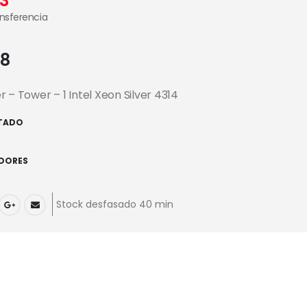
3
ansferencia
88
 – Tower – 1 Intel Xeon Silver 4314
TADO
IDORES
Stock desfasado 40 min