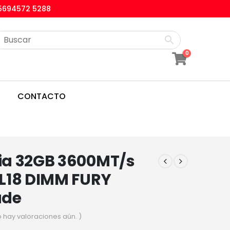
5694572 5288
0
CONTACTO
a 32GB 3600MT/s
L18 DIMM FURY
ade
o hay valoraciones aún. )