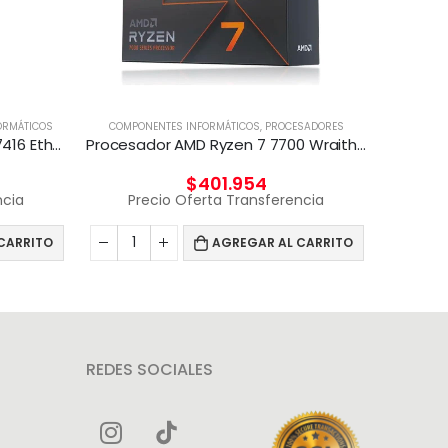
ORMÁTICOS
COMPONENTES INFORMÁTICOS
,
PROCESADORES
COMPON
Adaptador Broadcom BCM57416 Ethernet 10 Gb 2 puertos BASE-T para HPE
Procesador AMD Ryzen 7 7700 Wraith Prism 65W
Proc
$
401.954
ncia
Precio Oferta Transferencia
Pr
CARRITO
AGREGAR AL CARRITO
REDES SOCIALES