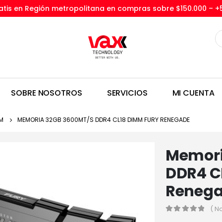
tis en Región metropolitana en compras sobre $150.000 –
+
SOBRE NOSOTROS
SERVICIOS
MI CUENTA
M
MEMORIA 32GB 3600MT/S DDR4 CL18 DIMM FURY RENEGADE
Memori
DDR4 C
Reneg
( N
0
out of 5