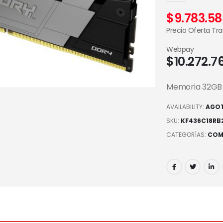
$
9.783.58
Precio Oferta Tr
Webpay
$
10.272.7
Memoria 32GB
AVAILABILITY:
AGO
SKU:
KF436C18RB
CATEGORÍAS:
COM