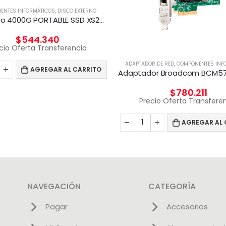
ENTES INFORMÁTICOS
,
DISCO EXTERNO
Disco Duro 4000G PORTABLE SSD XS2000
$
544.340
cio Oferta Transferencia
ADAPTADOR DE RED
,
COMPONENTES INF
AGREGAR AL CARRITO
$
780.211
Precio Oferta Transfere
AGREGAR AL 
NAVEGACIÓN
CATEGORÍA
Pagar
Accesorios