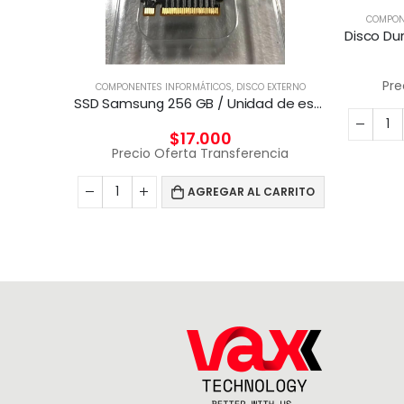
EXTERNO
COMPON
Disco Duro 1000G PORTABLE SSD XS2000 USB 3.2 Gen 2
cia
Pre
COMPONENTES INFORMÁTICOS
,
DISCO EXTERNO
SSD Samsung 256 GB / Unidad de estado sólido
CARRITO
$
17.000
Precio Oferta Transferencia
AGREGAR AL CARRITO