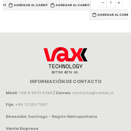
RRITO
AGREGAR AL CARRITO
AGREGAR AL CARRITO
AGREGAR AL CARRI
INFORMACIÓN DE CONTACTO
Móvil:
+56 9 4572 5288
/
Correo:
contacto@vaxtec.cl
Fijo:
+56 72 253 7087
Dirección:
Santiago – Región Metropolitana
Venta Empresa