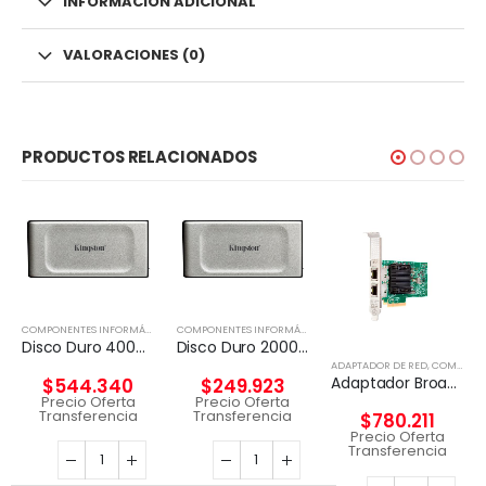
INFORMACIÓN ADICIONAL
VALORACIONES (0)
PRODUCTOS RELACIONADOS
,
DISCO EXTERNO
COMPONENTES INFORMÁTICOS
,
DISCO EXTERNO
COMPONENTES INFORMÁTICOS
,
DISCO EXTERNO
Disco Duro 4000G PORTABLE SSD XS2000
Disco Duro 2000G PORTABLE SSD XS2000 USB 3.2 Gen 2
ADAPTADOR DE RED
,
COMPONENTES INFORMÁTICOS
Adaptador Broadcom BCM57416 Ethernet 10 Gb 2 puertos BASE-T para HPE
$
544.340
$
249.923
Precio Oferta
Precio Oferta
Transferencia
Transferencia
$
780.211
Precio Oferta
Transferencia