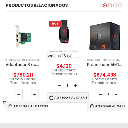
PRODUCTOS RELACIONADOS
HOT
COMPONENTES INFORMÁTICOS
,
PENDRIVE
SanDisk 16 GB – USB 2.0
,
DISCO EXTERNO
ADAPTADOR DE RED
,
COMPONENTES INFORMÁTICOS
COMPONENTES INFORMÁTICOS
Adaptador Broadcom BCM57416 Ethernet 10 Gb 2 puertos BASE-T para HPE
Procesador AMD Ryzen 9 7900X
$
4.120
Precio Oferta
Transferencia
$
780.211
$
674.498
Precio Oferta
Precio Oferta
Transferencia
Transferencia
AGREGAR AL CARRITO
RRITO
AGREGAR AL CARRITO
AGREGAR AL CARRI