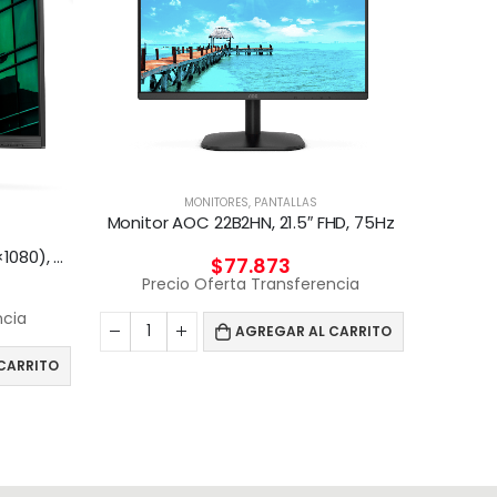
MONITORES
,
PANTALLAS
Monitor AOC 22B2HN, 21.5″ FHD, 75Hz
Monitor AOC 27″ Full HD (1920×1080), 75Hz, HDMI/VGA
$
77.873
Monitor
Precio Oferta Transferencia
ncia
AGREGAR AL CARRITO
Pr
CARRITO