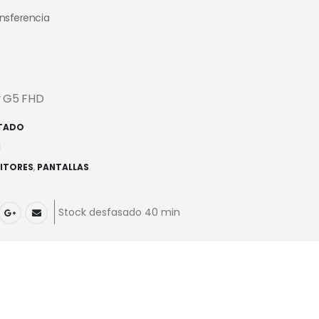
ansferencia
v G5 FHD
TADO
1
ITORES
,
PANTALLAS
Stock desfasado 40 min