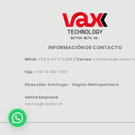
INFORMACIÓN DE CONTACTO
Móvil:
+56 9 4572 5288
/
Correo:
contacto@vaxtec.c
Fijo:
+56 72 253 7087
Dirección:
Santiago – Región Metropolitana
Venta Empresa
ventas@vaxtec.cl