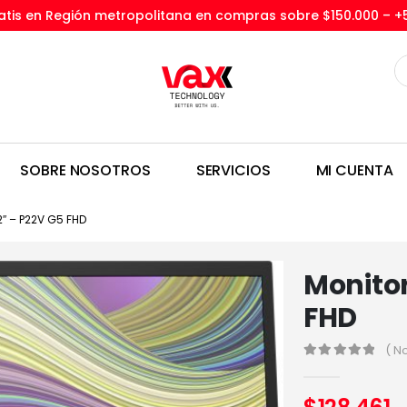
tis en Región metropolitana en compras sobre $150.000 –
+
SOBRE NOSOTROS
SERVICIOS
MI CUENTA
″ – P22V G5 FHD
Monitor
FHD
( N
0
out of 5