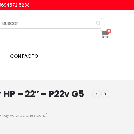
5694572 5288
0
CONTACTO
 HP – 22″ – P22v G5
o hay valoraciones aún. )