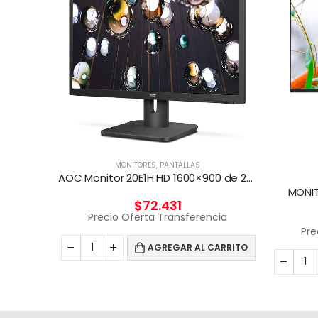
MONITORES
,
PANTALLAS
Monitor AOC 23,8″ Full HD (1920×1080), 60Hz
AOC Monitor 20E1H HD 1600×900 de 20 pulgadas, HDMI/VGA
MONIT
$
72.431
cia
Precio Oferta Transferencia
Pre
CARRITO
AGREGAR AL CARRITO