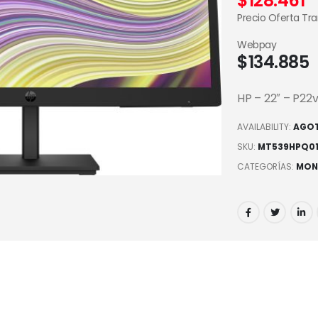
$
128.461
Precio Oferta Tr
Webpay
$
134.885
HP – 22″ – P22
AVAILABILITY:
AGO
SKU:
MT539HPQ0
CATEGORÍAS:
MON