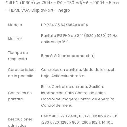
Full HD (1080p) @ 75 Hz – IPS – 250 cd/m² – 1000:1 – 5 ms
– HDMI, VGA, DisplayPort – negro
Modelo
HP P24 G5 64X66AA#ABA
Pantalla IPS FHD de 24″ (1920 x 1080) 75 Hz
Mostrar
antirreflejo 16:9
Tiempo de
5ms GtG (con sobremarcha)
respuesta
Características
Controles en pantalla; Modo de luz azul
de la pantalla
baja; Antideslumbrante
Brillo; Control de entrada; Gestión;
Controles en
Información; Salir; Control de color;
pantalla
Control de imagen; Control de energía;
Control de menú
640 x 480; 720 x 400; 800 x 600; 1024 x 768;
Resoluciones
1280 x 720; 1280 x 800; 1280 x 1024; 1440 x
admitidas