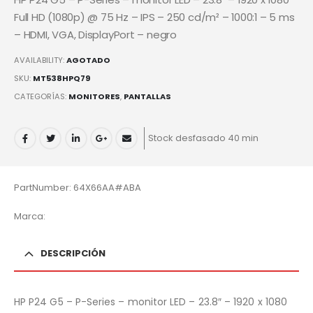
Full HD (1080p) @ 75 Hz – IPS – 250 cd/m² – 1000:1 – 5 ms
– HDMI, VGA, DisplayPort – negro
AVAILABILITY:
AGOTADO
SKU:
MT538HPQ79
CATEGORÍAS:
MONITORES
,
PANTALLAS
Stock desfasado 40 min
PartNumber: 64X66AA#ABA
Marca:
DESCRIPCIÓN
HP P24 G5 – P-Series – monitor LED – 23.8″ – 1920 x 1080