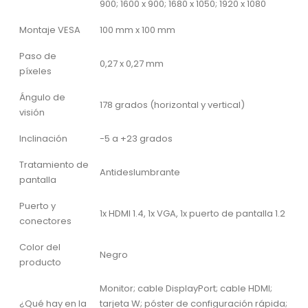
900; 1600 x 900; 1680 x 1050; 1920 x 1080
Montaje VESA
100 mm x 100 mm
Paso de
0,27 x 0,27 mm
píxeles
Ángulo de
178 grados (horizontal y vertical)
visión
Inclinación
-5 a +23 grados
Tratamiento de
Antideslumbrante
pantalla
Puerto y
1x HDMI 1.4, 1x VGA, 1x puerto de pantalla 1.2
conectores
Color del
Negro
producto
Monitor; cable DisplayPort; cable HDMI;
¿Qué hay en la
tarjeta W; póster de configuración rápida;