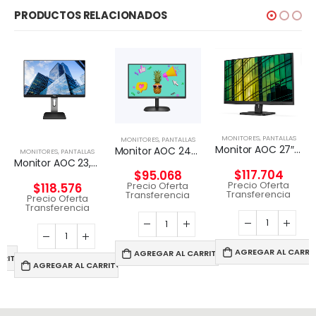
PRODUCTOS RELACIONADOS
MONITORES
,
PANTALLAS
MONITORES
,
PANTALLAS
Monitor AOC 27″ Full HD (1920×1080), 75Hz, HDMI/VGA
Monitor AOC 24B2XHM, 23.8″ Full HD (1920×1080), 75Hz
MONITORES
,
PANTALLAS
Monitor AOC 23,8″ Widescreen, Full HD 1920 x 1080, 60Hz
$
117.704
$
95.068
Precio Oferta
Precio Oferta
$
118.576
Transferencia
Transferencia
Precio Oferta
Transferencia
AGREGAR AL CARRI
AGREGAR AL CARRITO
RRITO
AGREGAR AL CARRITO