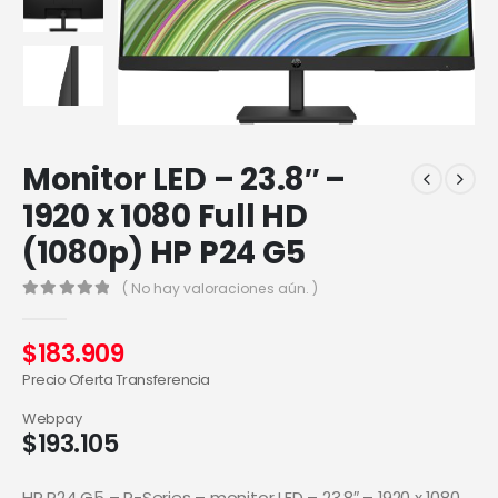
Monitor LED – 23.8″ –
1920 x 1080 Full HD
(1080p) HP P24 G5
( No hay valoraciones aún. )
0
out of 5
$
183.909
Precio Oferta Transferencia
Webpay
$
193.105
HP P24 G5 – P-Series – monitor LED – 23.8″ – 1920 x 1080