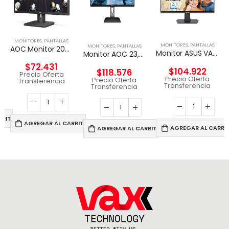
MONITORES
,
PANTALLAS
MONITORES
,
PANTALLAS
MONITORES
,
PANTALLAS
AOC Monitor 20E1H HD 1600×900 de 20 pulgadas, HDMI/VGA
Monitor ASUS VA24EHF Eye Care – 24/ De 100Hz.
Monitor AOC 23,8″ Widescreen, Full HD 1920 x 1080, 60Hz
$
72.431
$
104.922
$
118.576
Precio Oferta
Precio Oferta
Precio Oferta
Transferencia
Transferencia
Transferencia
RRITO
AGREGAR AL CARRITO
AGREGAR AL CARRI
AGREGAR AL CARRITO