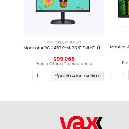
MONITORES
,
PANTALLAS
Monitor AOC 24B2XHM, 23.8″ Full HD (1920×1080), 75Hz
$
95.068
Monitor AOC 23,8″ Widescreen, Full HD 1920 x 1080, 60Hz
Pre
Precio Oferta Transferencia
cia
AGREGAR AL CARRITO
CARRITO