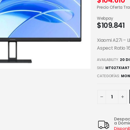
$
104.610
Precio Oferta Tr
Webpay
$
109.841
Xiaomi A27i – L
Aspect Ratio 16
AVAILABILITY:
20 D
SKU:
MT027XIA97
CATEGORÍAS:
MON
Despa
a Domic
Disponi