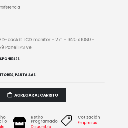
ansferencia
ED-backlit LCD monitor – 27″ – 1920 x 1080 –
:9 Panel IPS Ve
ISPONIBLES
ITORES
,
PANTALLAS
AGREGAR AL CARRITO
cho
Retiro
Cotización
ilio
Programado
Empresas
ble
Disponible