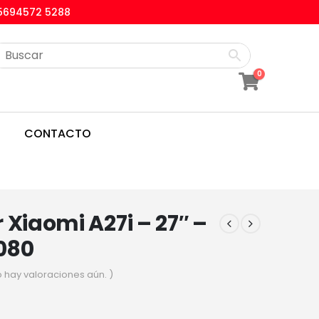
5694572 5288
0
CONTACTO
 Xiaomi A27i – 27″ –
1080
o hay valoraciones aún. )