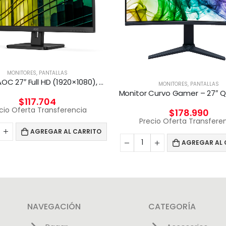
MONITORES
,
PANTALLAS
Monitor AOC 27″ Full HD (1920×1080), 75Hz, HDMI/VGA
MONITORES
,
PANTALLAS
Monitor Curvo Gamer – 27″ 
$
117.704
cio Oferta Transferencia
$
178.990
Precio Oferta Transfere
AGREGAR AL CARRITO
AGREGAR AL 
NAVEGACIÓN
CATEGORÍA