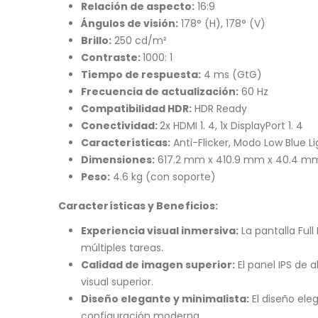
Relación de aspecto:
16:9
Ángulos de visión:
178° (H), 178° (V)
Brillo:
250 cd/m²
Contraste:
1000: 1
Tiempo de respuesta:
4 ms (GtG)
Frecuencia de actualización:
60 Hz
Compatibilidad HDR:
HDR Ready
Conectividad:
2x HDMI 1. 4, 1x DisplayPort 1. 4
Características:
Anti-Flicker, Modo Low Blue L
Dimensiones:
617.2 mm x 410.9 mm x 40.4 mm
Peso:
4.6 kg (con soporte)
Características y Beneficios:
Experiencia visual inmersiva:
La pantalla Full
múltiples tareas.
Calidad de imagen superior:
El panel IPS de 
visual superior.
Diseño elegante y minimalista:
El diseño ele
configuración moderna.