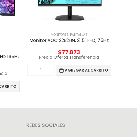
MONITORES
,
PANTALLAS
Monitor AOC 22B2HN, 21.5″ FHD, 75Hz
$
77.873
QHD 165Hz
Precio Oferta Transferencia
Pr
AGREGAR AL CARRITO
ncia
CARRITO
REDES SOCIALES