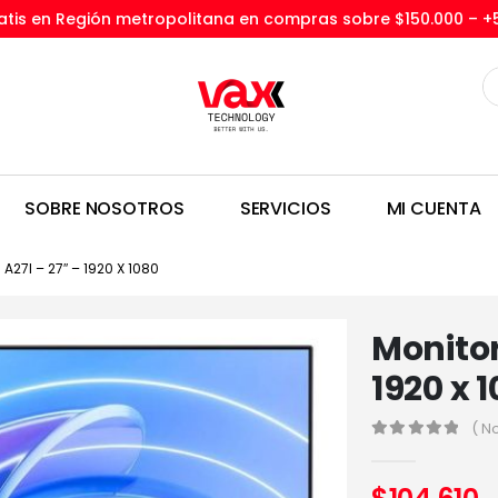
tis en Región metropolitana en compras sobre $150.000 –
+
SOBRE NOSOTROS
SERVICIOS
MI CUENTA
A27I – 27″ – 1920 X 1080
Monitor
1920 x 
( N
0
out of 5