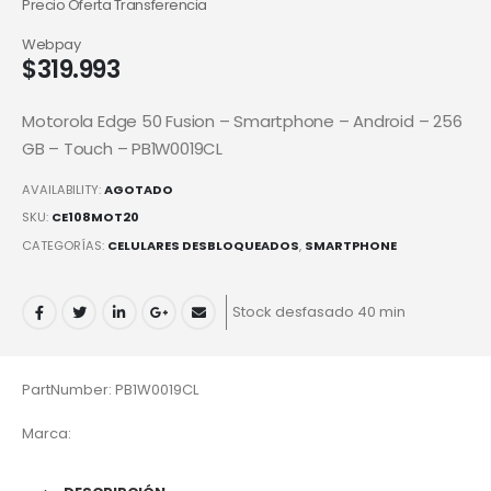
Precio Oferta Transferencia
Webpay
$
319.993
Motorola Edge 50 Fusion – Smartphone – Android – 256
GB – Touch – PB1W0019CL
AVAILABILITY:
AGOTADO
SKU:
CE108MOT20
CATEGORÍAS:
CELULARES DESBLOQUEADOS
,
SMARTPHONE
Stock desfasado 40 min
PartNumber: PB1W0019CL
Marca: