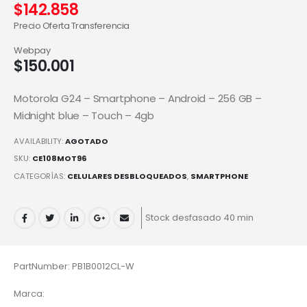
$
142.858
Precio Oferta Transferencia
Webpay
$
150.001
Motorola G24 – Smartphone – Android – 256 GB –
Midnight blue – Touch – 4gb
AVAILABILITY:
AGOTADO
SKU:
CE108MOT96
CATEGORÍAS:
CELULARES DESBLOQUEADOS
,
SMARTPHONE
Stock desfasado 40 min
PartNumber: PB1B0012CL-W
Marca: