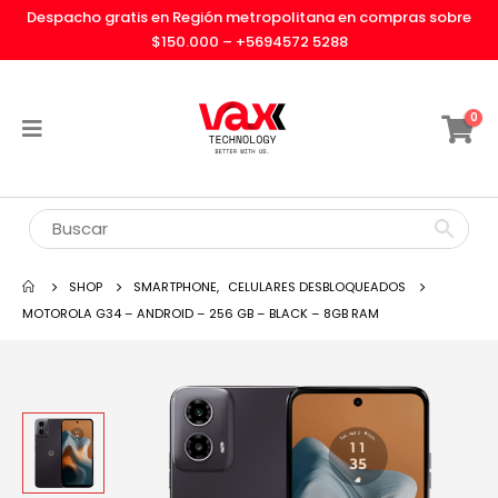
Despacho gratis en Región metropolitana en compras sobre
$150.000 –
+5694572 5288
0
SHOP
SMARTPHONE
,
CELULARES DESBLOQUEADOS
MOTOROLA G34 – ANDROID – 256 GB – BLACK – 8GB RAM