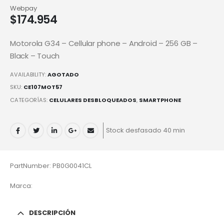
Webpay
$
174.954
Motorola G34 – Cellular phone – Android – 256 GB –
Black – Touch
AVAILABILITY:
AGOTADO
SKU:
CE107MOT57
CATEGORÍAS:
CELULARES DESBLOQUEADOS
,
SMARTPHONE
Stock desfasado 40 min
PartNumber: PB0G0041CL
Marca:
DESCRIPCIÓN