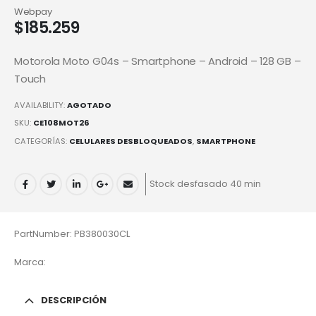
Webpay
$
185.259
Motorola Moto G04s – Smartphone – Android – 128 GB –
Touch
AVAILABILITY:
AGOTADO
SKU:
CE108MOT26
CATEGORÍAS:
CELULARES DESBLOQUEADOS
,
SMARTPHONE
Stock desfasado 40 min
PartNumber: PB380030CL
Marca:
DESCRIPCIÓN