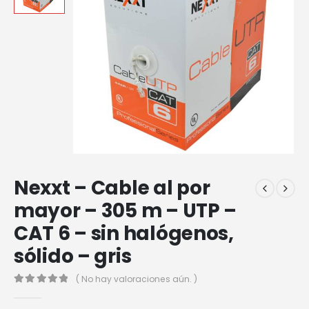
Nexxt – Cable al por
mayor – 305 m – UTP –
CAT 6 – sin halógenos,
sólido – gris
( No hay valoraciones aún. )
0
out of 5