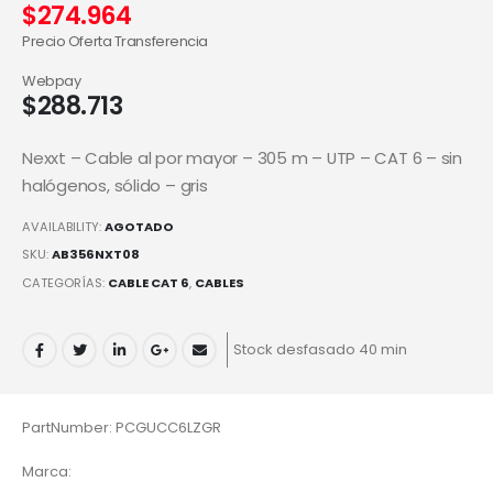
$
274.964
Precio Oferta Transferencia
Webpay
$
288.713
Nexxt – Cable al por mayor – 305 m – UTP – CAT 6 – sin
halógenos, sólido – gris
AVAILABILITY:
AGOTADO
SKU:
AB356NXT08
CATEGORÍAS:
CABLE CAT 6
,
CABLES
Stock desfasado 40 min
PartNumber: PCGUCC6LZGR
Marca: