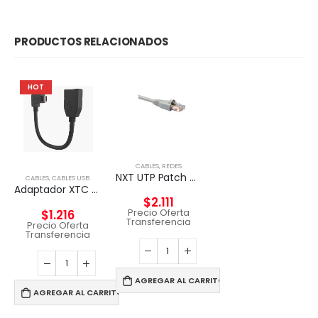
PRODUCTOS RELACIONADOS
HOT
CABLES
,
REDES
NXT UTP Patch Cord Cat5e 2m CM – GRIS
CABLES
,
CABLES USB
Adaptador XTC anfitrión micro-USB macho a USB-A hembra
$
2.111
Precio Oferta
$
1.216
Transferencia
Precio Oferta
Transferencia
AGREGAR AL CARRITO
AGREGAR AL CARRITO