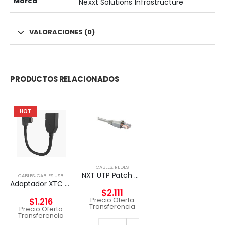
Marca
Nexxt Solutions Infrastructure
VALORACIONES (0)
PRODUCTOS RELACIONADOS
HOT
CABLES
,
REDES
NXT UTP Patch Cord Cat5e 2m CM – GRIS
CABLES
,
CABLES USB
Adaptador XTC anfitrión micro-USB macho a USB-A hembra
$
2.111
Precio Oferta
$
1.216
Transferencia
Precio Oferta
Transferencia