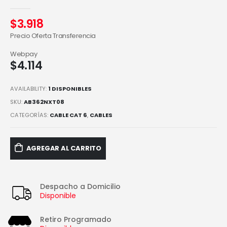
0
out of 5
$
3.918
Precio Oferta Transferencia
Webpay
$
4.114
AVAILABILITY:
1 DISPONIBLES
SKU:
AB362NXT08
CATEGORÍAS:
CABLE CAT 6
,
CABLES
AGREGAR AL CARRITO
Despacho a Domicilio
Disponible
Retiro Programado