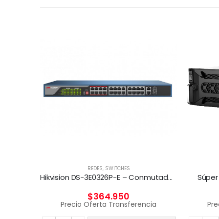
REDES
,
SWITCHES
Hikvision DS-3E0326P-E – Conmutador – sin gestionar – 24 x 10/100 (8 PoE) + 2 x Gigabit SFP (enlace ascendente) – sobremesa – PoE+ (370 W)
Súper
$
364.950
Precio Oferta Transferencia
Pre