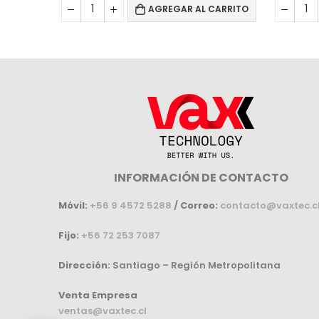
AGREGAR AL CARRITO
INFORMACIÓN DE CONTACTO
Móvil:
+56 9 4572 5288
/
Correo:
contacto@vaxtec.c
Fijo:
+56 72 253 7087
Dirección:
Santiago – Región Metropolitana
Venta Empresa
ventas@vaxtec.cl