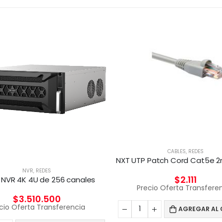
CABLES
,
REDES
NVR
,
REDES
$
2.111
 NVR 4K 4U de 256 canales
Precio Oferta Transfere
$
3.510.500
cio Oferta Transferencia
AGREGAR AL 