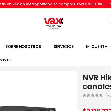
tis en Región metropolitana en compras sobre $150.000 –
+
SOBRE NOSOTROS
SERVICIOS
MI CUENTA
CANALES
NVR Hik
canale
( N
0
out of 5