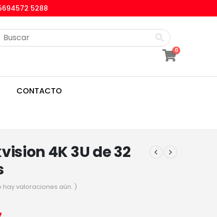
5694572 5288
0
CONTACTO
vision 4K 3U de 32
s
o hay valoraciones aún. )