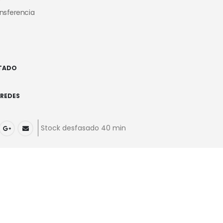
7
ansferencia
TADO
REDES
Stock desfasado 40 min