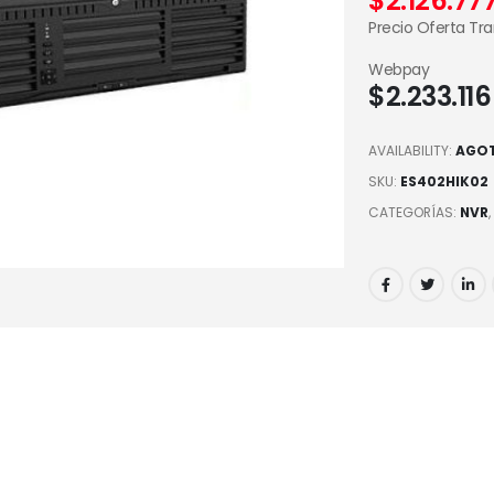
$
2.126.77
Precio Oferta Tr
Webpay
$
2.233.116
AVAILABILITY:
AGO
SKU:
ES402HIK02
CATEGORÍAS:
NVR
,