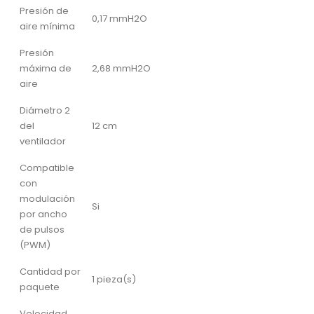
Presión de
0,17 mmH2O
aire mínima
Presión
máxima de
2,68 mmH2O
aire
Diámetro 2
del
12 cm
ventilador
Compatible
con
modulación
Si
por ancho
de pulsos
(PWM)
Cantidad por
1 pieza(s)
paquete
Velocidad