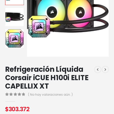
Refrigeración Líquida
Corsair iCUE H100i ELITE
CAPELLIX XT
( No hay valoraciones aún. )
0
out of 5
$
303.372