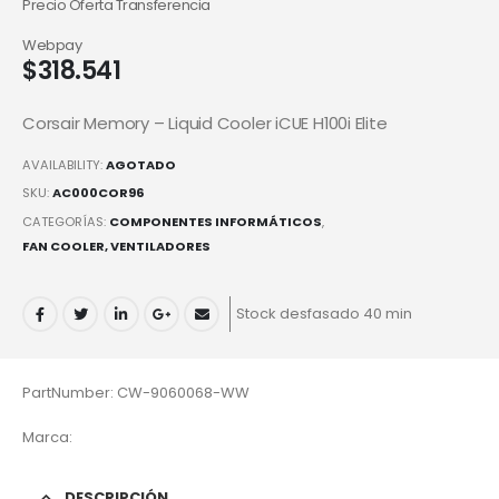
Precio Oferta Transferencia
Webpay
$
318.541
Corsair Memory – Liquid Cooler iCUE H100i Elite
AVAILABILITY:
AGOTADO
SKU:
AC000COR96
CATEGORÍAS:
COMPONENTES INFORMÁTICOS
,
FAN COOLER, VENTILADORES
Stock desfasado 40 min
PartNumber: CW-9060068-WW
Marca:
DESCRIPCIÓN