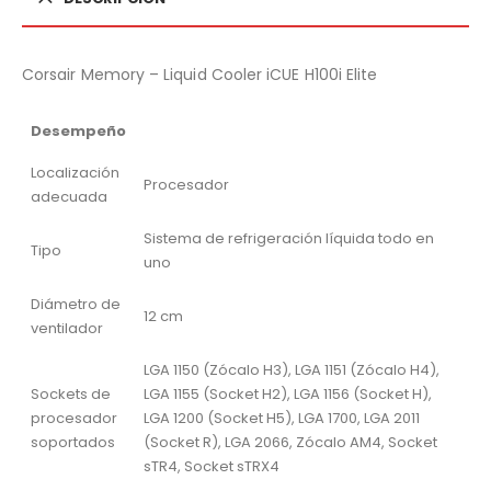
Corsair Memory – Liquid Cooler iCUE H100i Elite
Desempeño
Localización
Procesador
adecuada
Sistema de refrigeración líquida todo en
Tipo
uno
Diámetro de
12 cm
ventilador
LGA 1150 (Zócalo H3), LGA 1151 (Zócalo H4),
Sockets de
LGA 1155 (Socket H2), LGA 1156 (Socket H),
procesador
LGA 1200 (Socket H5), LGA 1700, LGA 2011
soportados
(Socket R), LGA 2066, Zócalo AM4, Socket
sTR4, Socket sTRX4