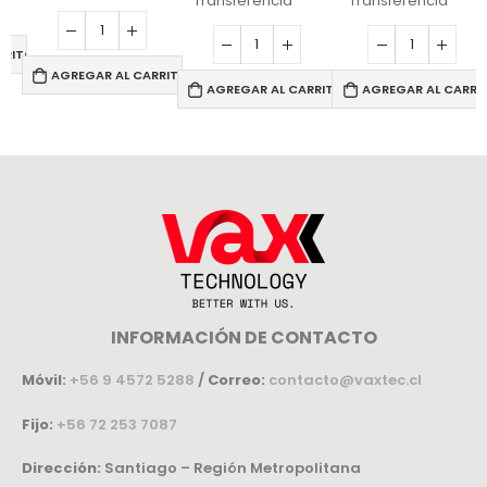
Transferencia
Transferencia
RRITO
AGREGAR AL CARRITO
AGREGAR AL CARRITO
AGREGAR AL CARRI
INFORMACIÓN DE CONTACTO
Móvil:
+56 9 4572 5288
/
Correo:
contacto@vaxtec.cl
Fijo:
+56 72 253 7087
Dirección:
Santiago – Región Metropolitana