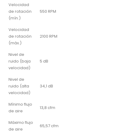
Velocidad
de rotación
550 RPM
(mín.)
Velocidad
de rotación
2100 RPM
(máx.)
Nivel de
ruido (baja
5 dB
velocidad)
Nivel de
ruido (alta
34,1 dB
velocidad)
Mínimo flujo
13,8 cfm
de aire
Máximo flujo
65,57 cfm
de aire