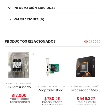
INFORMACIÓN ADICIONAL
VALORACIONES (0)
PRODUCTOS RELACIONADOS
,
DISCO EXTERNO
COMPONENTES INFORMÁTICOS
,
DISCO EXTERNO
SSD Samsung 256 GB / Unidad de estado sólido
ADAPTADOR DE RED
,
COMPONENTES INFORMÁTICOS
COMPONENTES INFORMÁTICOS
Adaptador Broadcom BCM57416 Ethernet 10 Gb 2 puertos BASE-T para HPE
Procesador AMD RYZEN 9 9900X 12-Core 4.4 Ghz
$
17.000
$
780.211
$
546.327
Precio Oferta
Transferencia
Precio Oferta
Precio Oferta