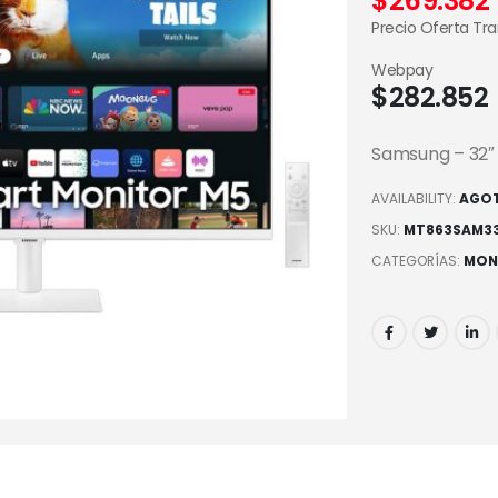
$
269.382
Precio Oferta Tr
Webpay
$
282.852
Samsung – 32″ 
AVAILABILITY:
AGO
SKU:
MT863SAM3
CATEGORÍAS:
MON