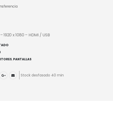
ansferencia
– 1920 x 1080 – HDMI / USB
TADO
3
ITORES
,
PANTALLAS
Stock desfasado 40 min