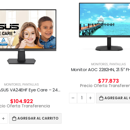
MONITORES
,
PANTALLAS
Monitor AOC 22B2HN, 21.5″ F
$
77.873
MONITORES
,
PANTALLAS
Precio Oferta Transfere
Monitor ASUS VA24EHF Eye Care – 24/ De 100Hz.
AGREGAR AL 
$
104.922
cio Oferta Transferencia
AGREGAR AL CARRITO