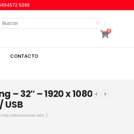
5694572 5288
0
CONTACTO
 – 32″ – 1920 x 1080
/ USB
o hay valoraciones aún. )