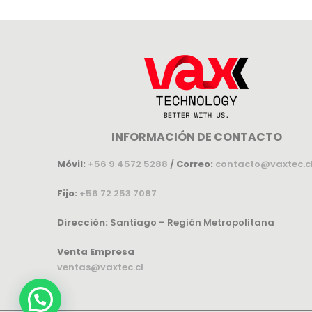
INFORMACIÓN DE CONTACTO
Móvil:
+56 9 4572 5288
/
Correo:
contacto@vaxtec.c
Fijo:
+56 72 253 7087
Dirección:
Santiago – Región Metropolitana
Venta Empresa
ventas@vaxtec.cl