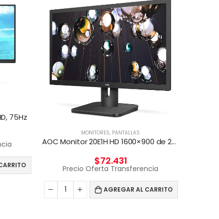
HD, 75Hz
MONITORES
,
PANTALLAS
AOC Monitor 20E1H HD 1600×900 de 20 pulgadas, HDMI/VGA
ncia
MONI
$
72.431
CARRITO
Precio Oferta Transferencia
Pr
AGREGAR AL CARRITO