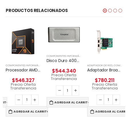
PRODUCTOS RELACIONADOS
,
DISCO EXTERNO
COMPONENTES INFORMÁTICOS
,
DISCO EXTERNO
Disco Duro 4000G PORTABLE SSD XS2000
COMPONENTES INFORMÁTICOS
,
PROCESADORES
ADAPTADOR DE RED
,
COMPONENTES INFORMÁTICOS
Procesador AMD RYZEN 9 9900X 12-Core 4.4 Ghz
Adaptador Broadcom BCM57416 Ethernet 10 Gb 2 puertos BASE-T para HPE
$
544.340
Precio Oferta
Transferencia
$
546.327
$
780.211
Precio Oferta
Precio Oferta
Transferencia
Transferencia
RRITO
AGREGAR AL CARRITO
AGREGAR AL CARRITO
AGREGAR AL CARRI