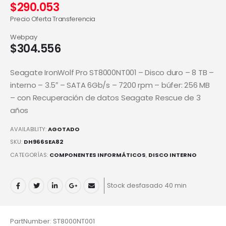
$
290.053
Precio Oferta Transferencia
Webpay
$
304.556
Seagate IronWolf Pro ST8000NT001 – Disco duro – 8 TB –
interno – 3.5″ – SATA 6Gb/s – 7200 rpm – búfer: 256 MB
– con Recuperación de datos Seagate Rescue de 3
años
AVAILABILITY:
AGOTADO
SKU:
DH966SEA82
CATEGORÍAS:
COMPONENTES INFORMÁTICOS
,
DISCO INTERNO
Stock desfasado 40 min
PartNumber: ST8000NT001