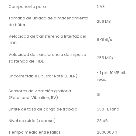
Componente para
NAS
Tamaño de unidad de almacenamiento
256 MB
de búfer
Velocidad de transferencia Interfaz del
6 Gbit/s
HDD
Velocidad de transferencia de impulso
255 MiB/s
sostenido del HDD
< 1 per 10^15 bits
Uncorrectable Bit Error Rate (UBER)
read
Sensores de vibración giratoria
Si
(Rotational Vibration, RV)
Límite de tasa de carga de trabajo
550 TB/año
Nivel de ruido ( reposo)
28 dB
Tiempo medio entre fallos
2000000 h