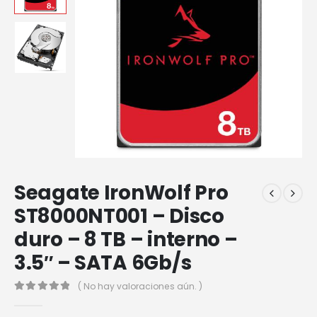
Seagate IronWolf Pro
ST8000NT001 – Disco
duro – 8 TB – interno –
3.5″ – SATA 6Gb/s
( No hay valoraciones aún. )
0
out of 5