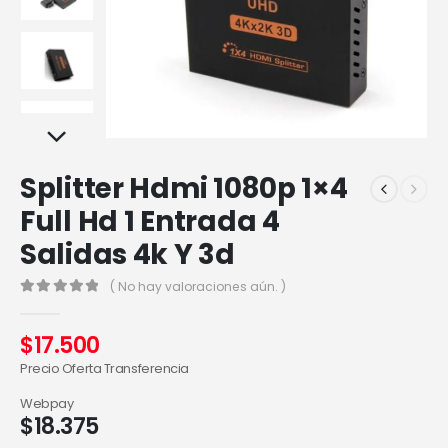
Splitter Hdmi 1080p 1×4
Full Hd 1 Entrada 4
Salidas 4k Y 3d
( No hay valoraciones aún. )
0
out of 5
$
17.500
Precio Oferta Transferencia
Webpay
$
18.375