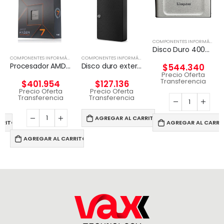
,
DISCO EXTERNO
COMPONENTES INFORMÁTICOS
Disco Duro 4000G PORTABLE SSD XS2000
COMPONENTES INFORMÁTICOS
,
PROCESADORES
COMPONENTES INFORMÁTICOS
,
DISCO EXTERNO
Procesador AMD Ryzen 7 7700 Wraith Prism 65W
Disco duro externo Seagate Expansion 4 TB Negro
$
544.340
Precio Oferta
Transferencia
$
401.954
$
127.136
Precio Oferta
Precio Oferta
Transferencia
Transferencia
AGREGAR AL CARRITO
RRITO
AGREGAR AL CARRI
AGREGAR AL CARRITO