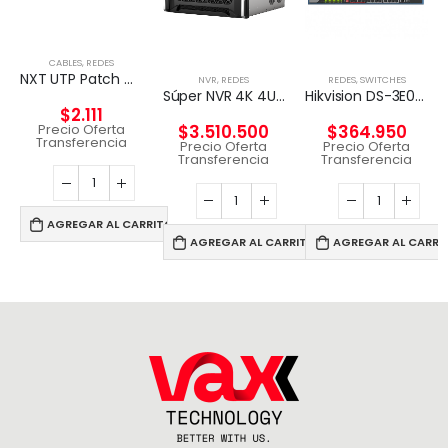
CABLES
,
REDES
NXT UTP Patch Cord Cat5e 2m CM – GRIS
NVR
,
REDES
REDES
,
SWITCHES
Súper NVR 4K 4U de 256 canales
Hikvision DS-3E0326P-E – Conmutador – sin gestionar – 24 x 10/100 (8 PoE) + 2 x Gigabit SFP (enlace ascendente) – sobremesa – PoE+ (370 W)
$
2.111
Precio Oferta
$
3.510.500
$
364.950
Transferencia
Precio Oferta
Precio Oferta
Transferencia
Transferencia
AGREGAR AL CARRITO
AGREGAR AL CARRITO
AGREGAR AL CARRI