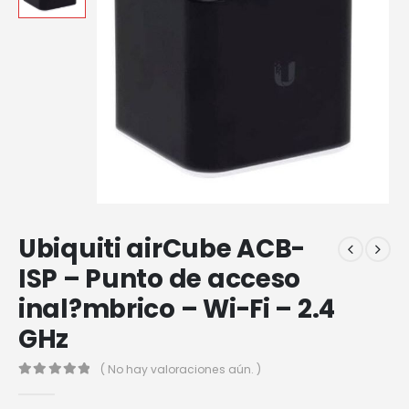
Ubiquiti airCube ACB-
ISP – Punto de acceso
inal?mbrico – Wi-Fi – 2.4
GHz
( No hay valoraciones aún. )
0
out of 5