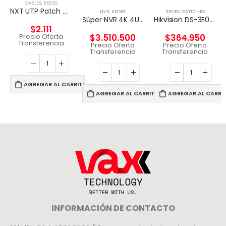
CABLES
,
REDES
NXT UTP Patch Cord Cat5e 2m CM – GRIS
NVR
,
REDES
REDES
,
SWITCHES
Súper NVR 4K 4U de 256 canales
Hikvision DS-3E0326P-E – Conmutador – sin gestionar – 24 x 10/100 (8 PoE) + 2 x Gigabit SFP (enlace ascendente) – sobremesa – PoE+ (370 W)
$
2.111
Precio Oferta
$
3.510.500
$
364.950
Transferencia
Precio Oferta
Precio Oferta
Transferencia
Transferencia
AGREGAR AL CARRITO
AGREGAR AL CARRITO
AGREGAR AL CARRI
INFORMACIÓN DE CONTACTO