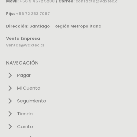
Móvil:
+56 9 4572 5288
/
Correo:
contacto@vaxtec.cl
Fijo:
+56 72 253 7087
Dirección:
Santiago – Región Metropolitana
Venta Empresa
ventas@vaxtec.cl
NAVEGACIÓN
Pagar
Mi Cuenta
Seguimiento
Tienda
Carrito