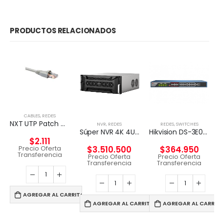
PRODUCTOS RELACIONADOS
CABLES
,
REDES
NXT UTP Patch Cord Cat5e 2m CM – GRIS
NVR
,
REDES
REDES
,
SWITCHES
Súper NVR 4K 4U de 256 canales
Hikvision DS-3E0326P-E – Conmutador – sin gestionar – 24 x 10/100 (8 PoE) + 2 x Gigabit SFP (enlace ascendente) – sobremesa – PoE+ (370 W)
$
2.111
Precio Oferta
$
3.510.500
$
364.950
Transferencia
Precio Oferta
Precio Oferta
Transferencia
Transferencia
AGREGAR AL CARRITO
AGREGAR AL CARRITO
AGREGAR AL CARRI