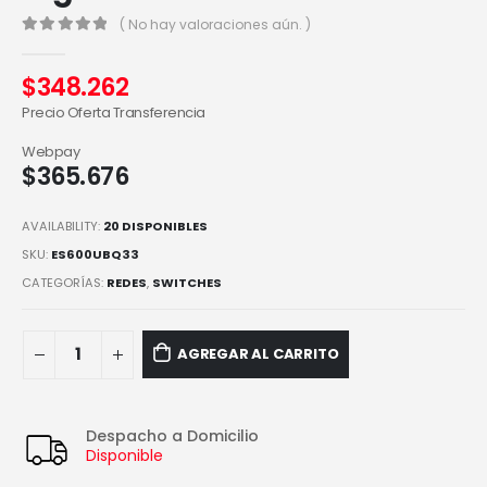
( No hay valoraciones aún. )
0
out of 5
$
348.262
Precio Oferta Transferencia
Webpay
$
365.676
AVAILABILITY:
20 DISPONIBLES
SKU:
ES600UBQ33
CATEGORÍAS:
REDES
,
SWITCHES
AGREGAR AL CARRITO
Despacho a Domicilio
Disponible